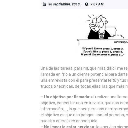
30
30 septiembre, 2010
|
7:07 AM
septiembre,
2010
Una de las tareas, para mí, que más difícil me re
llamada en frio a un cliente potencial para dart
una entrevista con él para presentarte tú y tus 
trucos o técnicas, de todas ellas, las que más 
–
Un objetivo por llamada:
al realizar una lla
objetivo, concertar una entrevista, que nos con
información, …, lo que sea pero nos centraremos 
el objetivo es que nos pongan con tal persona,
nuestra energía en conseguirlo.
–
No importa estar nervioso:
los nervios siemp