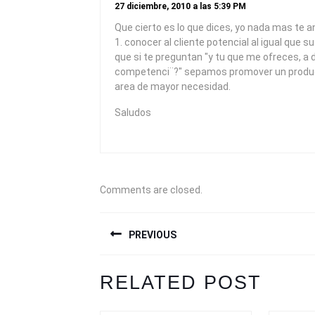
27 diciembre, 2010 a las 5:39 PM
Que cierto es lo que dices, yo nada mas te an
1. conocer al cliente potencial al igual que 
que si te preguntan "y tu que me ofreces, a d
competenci¨?" sepamos promover un produc
area de mayor necesidad.
Saludos
Comments are closed.
NAVEGACIÓN
PREVIOUS
DE
ENTRADAS
Previous
Next
RELATED POST
post:
post: