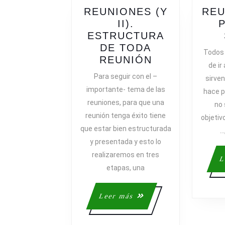
REUNIONES (Y
REU
II).
ESTRUCTURA
DE TODA
Todos
REUNIONES
REUNIÓN
de ir
(Y
Para seguir con el –
sirven
II).
importante- tema de las
hace p
ESTRUCTUR
reuniones, para que una
no 
DE
reunión tenga éxito tiene
objeti
TODA
que estar bien estructurada
REUNIÓN
…
y presentada y esto lo
realizaremos en tres
L
etapas, una
Leer
Leer más
más