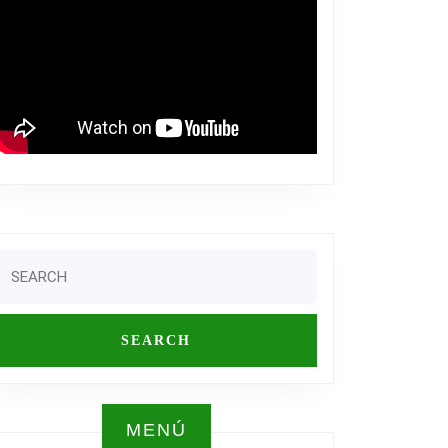
Search
or:
N
MENÚ