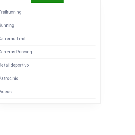
Trailrunning
ADO
Running
Carreras Trail
Carreras Running
Retail deportivo
Patrocinio
Videos