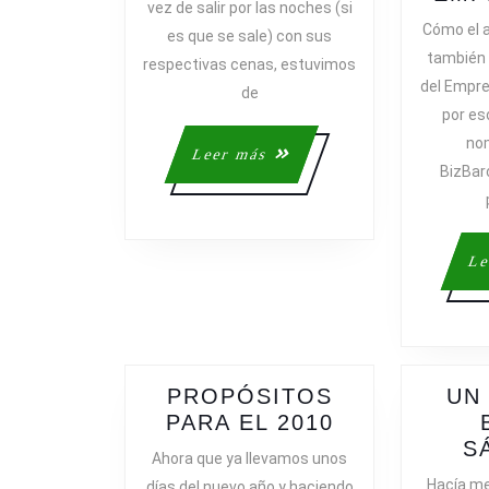
vez de salir por las noches (si
COMILONA
Cómo el 
es que se sale) con sus
también 
respectivas cenas, estuvimos
del Empre
de
por es
no
Leer
Leer más
BizBarc
más
Le
PROPÓSITOS
UN
PROPÓSITO
PARA EL 2010
PARA
S
Ahora que ya llevamos unos
EL
Hacía me
días del nuevo año y haciendo