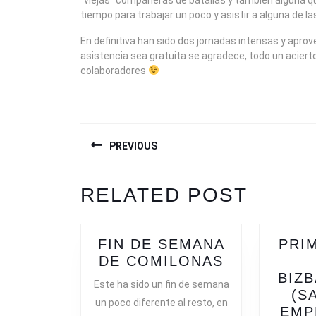
“viejas” compañeras de batallas y también alguna 
tiempo para trabajar un poco y asistir a alguna de l
En definitiva han sido dos jornadas intensas y apro
asistencia sea gratuita se agradece, todo un aciert
colaboradores
NAVEGACIÓN
PREVIOUS
DE
ENTRADAS
Previous
RELATED POST
post:
FIN DE SEMANA
PRI
FIN
DE COMILONAS
DE
BIZ
Este ha sido un fin de semana
SEMANA
(S
un poco diferente al resto, en
DE
EMP