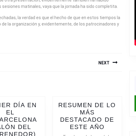
que otra presentación, evidentemente también ha habido
as sesiones matinales, vaya que la jornada ha sido completita.
vechadas, la verdad es que el hecho de que en estos tiempos la
o de la organización y, evidentemente, de los patrocinadores y
NEXT
Next
f
post:
MER DÍA EN
RESUMEN DE LO
EL
MÁS
BARCELONA
DESTACADO DE
RESUME
ALÓN DEL
ESTE AÑO
PRIMER
DE
RENEDOR)