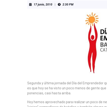
17
17 junio, 2010
|
2:30 PM
junio,
2010
Segunda y última jornada del Día del Emprendedor q
es que hoy se ha visto un poco menos de gente que 
ponencias, casi hasta arriba.
Hoy hemos aprovechado para realizar un poco de net