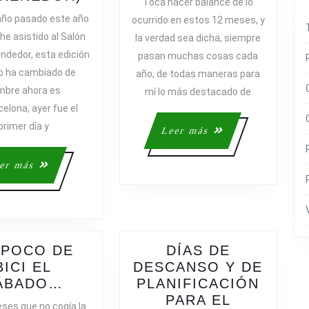
Toca hacer balance de lo
S
DÍA
LO
año pasado este año
ocurrido en estos 12 meses, y
EN
MÁS
he asistido al Salón
la verdad sea dicha, siempre
EL
DESTAC
ndedor, esta edición
pasan muchas cosas cada
BIZBARCELONA
DE
o ha cambiado de
año, de todas maneras para
(SALÓN
ESTE
mbre ahora es
mí lo más destacado de
DEL
AÑO
elona, ayer fue el
EMPRENEDOR)
primer día y
Leer
Leer más
más
Leer
er más
más
 POCO DE
DÍAS DE
S
BICI EL
DESCANSO Y DE
UN
ÁBADO…
PLANIFICACIÓN
POCO
PARA EL
ses que no cogía la