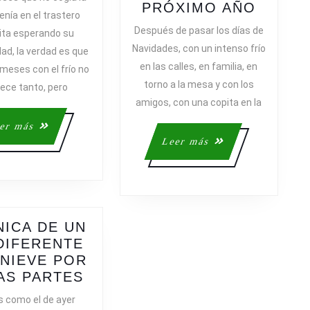
DE
DÍAS
PRÓXIMO AÑO
 tenía en el trastero
BICI
DE
Después de pasar los días de
ita esperando su
EL
DESCA
Navidades, con un intenso frío
ad, la verdad es que
SÁBADO…
Y
en las calles, en familia, en
meses con el frío no
DE
torno a la mesa y con los
ece tanto, pero
PLANI
amigos, con una copita en la
PARA
EL
Leer
er más
PRÓXI
más
Leer
Leer más
AÑO
más
ICA DE UN
 DIFERENTE
DO
NIEVE POR
CRÓNICA
AS PARTES
DE
s como el de ayer
UN