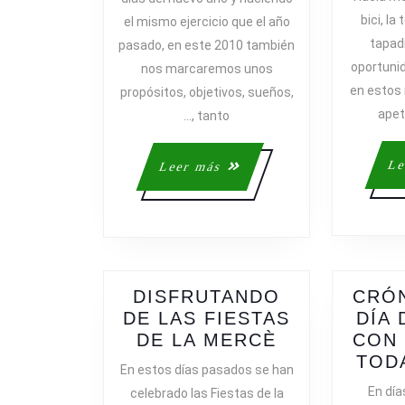
2010
bici, la
el mismo ejercicio que el año
tapad
pasado, en este 2010 también
oportunid
nos marcaremos unos
en estos 
propósitos, objetivos, sueños,
apet
…, tanto
Le
Leer
Leer más
más
DISFRUTANDO
CRÓN
DE LAS FIESTAS
DÍA
DISFRUTAN
DE LA MERCÈ
CON 
DE
TOD
En estos días pasados se han
LAS
En día
celebrado las Fiestas de la
FIESTAS