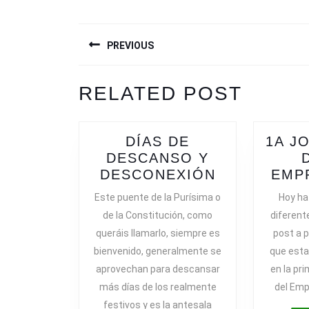
NAVEGACIÓN
PREVIOUS
DE
ENTRADAS
Previous
RELATED POST
post:
DÍAS DE
1A J
DESCANSO Y
DÍAS
DESCONEXIÓN
EMP
DE
Este puente de la Purísima o
Hoy ha
DESCANSO
de la Constitución, como
diferent
Y
queráis llamarlo, siempre es
post a p
DESCONEX
bienvenido, generalmente se
que est
aprovechan para descansar
en la pr
más días de los realmente
del Emp
festivos y es la antesala