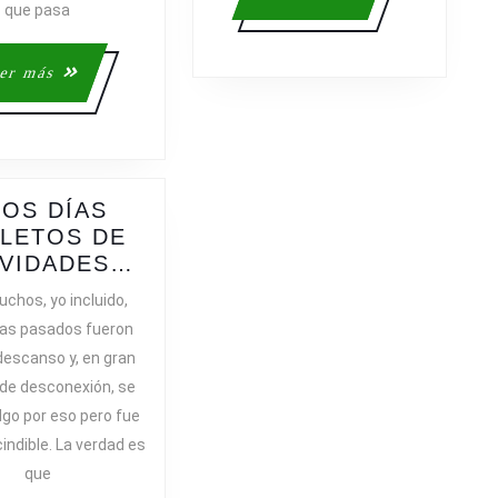
que pasa
más
Leer
er más
más
OS DÍAS
LETOS DE
UNOS
IVIDADES…
DÍAS
chos, yo incluido,
REPLETOS
ías pasados fueron
DE
descanso y, en gran
ACTIVIDADES…
de desconexión, se
lgo por eso pero fue
indible. La verdad es
que