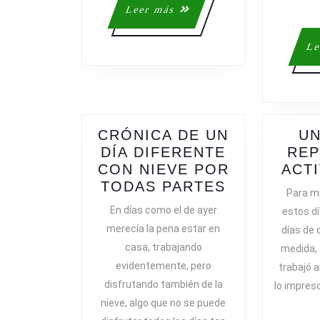
Leer
Leer más
más
Le
CRÓNICA DE UN
UN
DÍA DIFERENTE
REP
CON NIEVE POR
ACT
CRÓNICA
TODAS PARTES
Para mu
DE
En días como el de ayer
estos d
UN
merecía la pena estar en
días de 
DÍA
casa, trabajando
medida, 
DIFERENTE
evidentemente, pero
trabajó a
CON
disfrutando también de la
lo impresc
NIEVE
nieve, algo que no se puede
POR