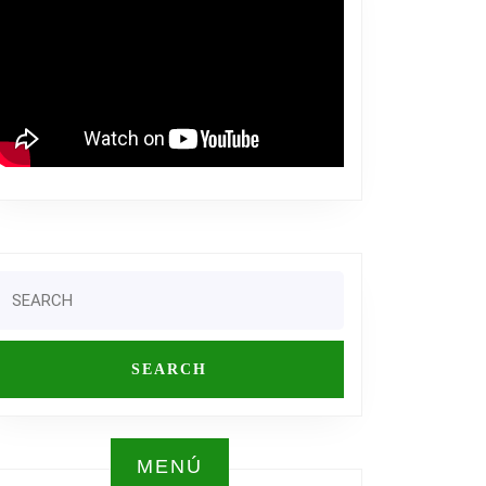
Search
or:
IS
SITOS
OS
MENÚ