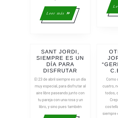
Le
Leer
Leer más
más
SANT JORDI,
OT
SIEMPRE ES UN
JO
DÍA PARA
“GER
SANT
DISFRUTAR
C.
JORDI,
El 23 de abril siempre es un día
Como c
SIEMPRE
muy especial, para disfrutar al
cuatro, n
ES
aire libre paseando junto con
todos, o
UN
tu pareja con una rosa y un
Crepi
DÍA
libro, y sino pues también
costell
PARA
siempre 
DISFRUTAR