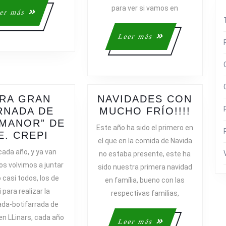
para ver si vamos en
EL
Leer
er más
2010
más
Leer
Leer más
más
RA GRAN
NAVIDADES CON
NAVI
RNADA DE
MUCHO FRÍO!!!!
CON
MANOR” DE
Este año ha sido el primero en
OTRA
MUCH
E. CREPI
el que en la comida de Navida
GRAN
FRÍO!!
ada año, y ya van
no estaba presente, este ha
JORNADA
os volvimos a juntar
sido nuestra primera navidad
DE
 casi todos, los de
en família, bueno con las
“GERMANOR”
 para realizar la
respectivas familias,
DE
ada-botifarrada de
C.E.
en LLinars, cada año
CREPI
Leer
Leer más