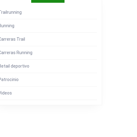
Trailrunning
Running
Carreras Trail
Carreras Running
DADES
Retail deportivo
Patrocinio
O
!!
Videos