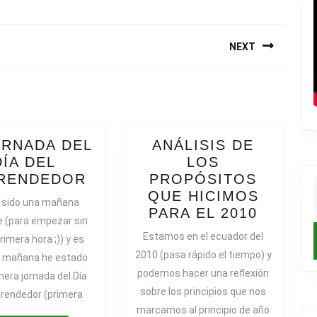
NEXT
Next
post:
ORNADA DEL
ANÁLISIS DE
DÍA DEL
LOS
1A
RENDEDOR
PROPÓSITOS
JORNADA
QUE HICIMOS
f
 sido una mañana
DEL
ANÁLIS
PARA EL 2010
e (para empezar sin
DÍA
DE
Estamos en el ecuador del
rimera hora ;)) y es
IÓN
DEL
LOS
2010 (pasa rápido el tiempo) y
a mañana he estado
EMPRENDEDOR
PROPÓ
podemos hacer una reflexión
imera jornada del Día
QUE
sobre los principios que nos
rendedor (primera
HICIM
marcamos al principio de año
PARA