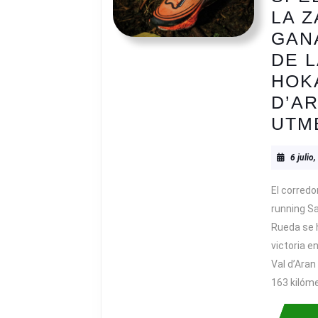
LA Z
GAN
DE L
HOK
D’A
UTM
6 julio
El corredo
running S
Rueda se 
victoria e
Val d’Aran
163 kilóm