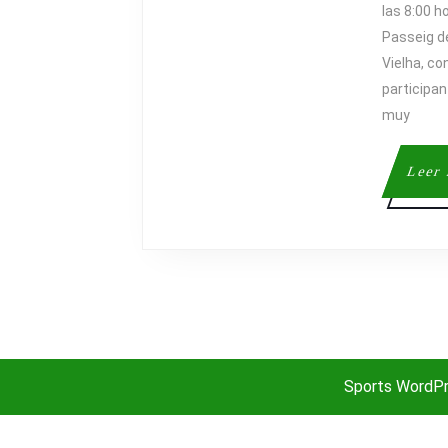
las 8:00 h
Passeig de
Vielha, co
participan
muy
Leer
Sports WordP