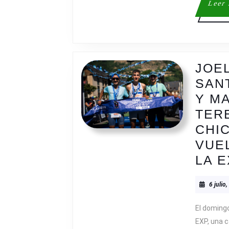
Leer
JOE
SAN
Y M
TER
CHI
VUE
LA 
6 julio
El domingo
EXP, una c