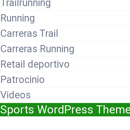
Trailrunning
Running
Carreras Trail
Carreras Running
Retail deportivo
Patrocinio
Videos
Sports WordPress Them
Scroll
Up