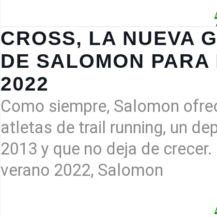
CROSS, LA NUEVA 
DE SALOMON PARA 
CROSS,
2022
LA
NUEVA
Como siempre, Salomon ofre
GAMA
DE
atletas de trail running, un d
ROPA
2013 y que no deja de crecer.
RUNNING
DE
verano 2022, Salomon
SALOMON
PARA
LA
TEMPORADA
SS