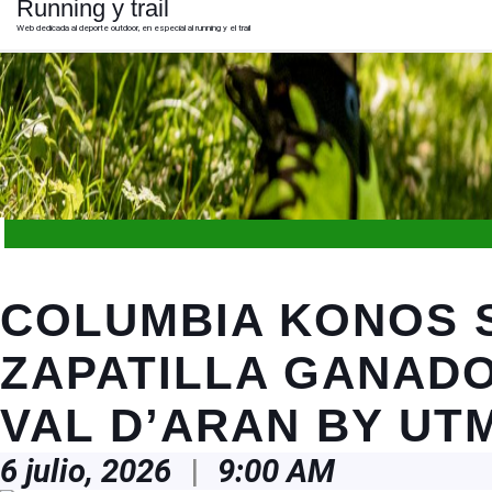
Running y trail
Skip
to
Web dedicada al deporte outdoor, en especial al running y el trail
content
Skip
to
content
Open
Button
COLUMBIA KONOS S
ZAPATILLA GANADO
VAL D’ARAN BY UT
6
6 julio, 2026
|
9:00 AM
julio,
2026