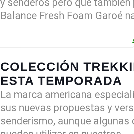
y senderos pero que también p
Balance Fresh Foam Garoé na
COLECCIÓN TREKKI
CO
ESTA TEMPORADA
TR
DE
La marca americana especial
ME
PA
sus nuevas propuestas y vers
ES
senderismo, aunque algunas d
TE