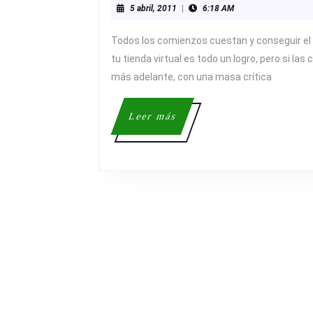
5
5 abril, 2011
|
6:18 AM
abril,
2011
Todos los comienzos cuestan y conseguir el 
tu tienda virtual es todo un logro, pero si las
más adelante, con una masa crítica
Leer
Leer más
más