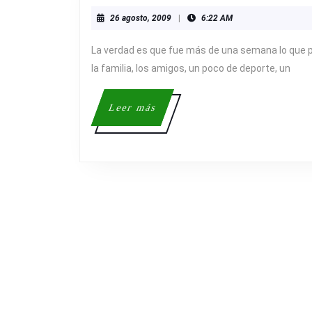
26
26 agosto, 2009
|
6:22 AM
agosto,
2009
La verdad es que fue más de una semana lo que 
la familia, los amigos, un poco de deporte, un
Leer
Leer más
más