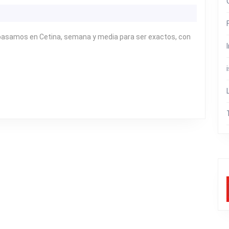
09:
SEGUNDA
SEMANA,
pasamos en Cetina, semana y media para ser exactos, con
CETINA