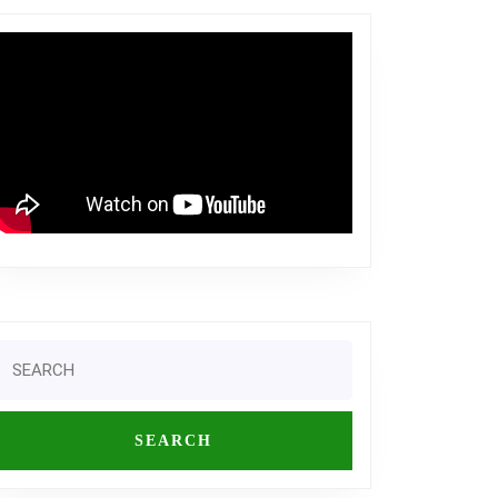
Search
or: