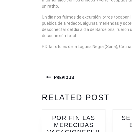
a tomar algo con los amigos y volver después de 
un ratito.
Un día nos fuimos de excursión, otros tocaban l
pueblos de alrededor, algunas meriendas y sob
desconectar del día a día de Barcelona, fueron 
desconexión total.
P.D: la foto es de la Laguna Negra (Soria), Ceti
NAVEGACIÓN
PREVIOUS
DE
ENTRADAS
Previous
Next
RELATED POST
post:
post:
POR FIN LAS
SE
MERECIDAS
POR