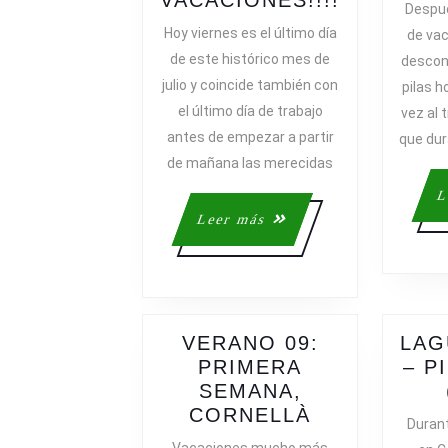
VACACIONES!!!!
Despu
FIN
Hoy viernes es el último día
de va
LAS
de este histórico mes de
descone
MERECID
julio y coincide también con
pilas h
VACACION
el último día de trabajo
vez al 
antes de empezar a partir
que dur
de mañana las merecidas
L
Leer
Leer más
más
VERANO 09:
LAG
PRIMERA
– P
SEMANA,
VERANO
CORNELLÀ
Duran
09: