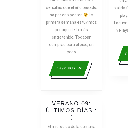
Vacaciones mucho más
en C
PRIMERA
sencillas que el año pasado,
salida 
SEMANA,
no por eso peores
La
play
CORNELLÀ
primera semana estuvimos
Laguna 
por aquí de lo más
y Playa
entretenido. Tocaban
compras para el piso, un
poco
L
Leer
Leer más
más
VERANO 09:
ÚLTIMOS DÍAS :
VERANO
(
09:
El miércoles de la semana