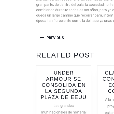
gran parte, de dentro del país, la sociedad nort
cambiando durante todos estos años, pero yo c
queda un largo camino que recorrer para, intenta
época tan floreciente como la de hace ya unas
NAVEGACIÓN
PREVIOUS
DE
ENTRADAS
Previous
Next
RELATED POST
post:
post:
UNDER
CL
ARMOUR SE
CON
CONSOLIDA EN
E
LA SEGUNDA
C
UNDER
PLAZA DE EEUU
A la 
ARMOUR
Las grandes
proy
SE
multinacionales de material
estam