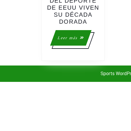
DEL DEPORTE
DE EEUU VIVEN
SU DÉCADA
LAS
DORADA
FINANZAS
DEL
Leer
Leer más
DEPORTE
más
DE
EEUU
VIVEN
SU
Sports WordP
DÉCADA
DORADA