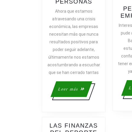
EL
PERSONAS
PODER
PE
Ahora que estamos
DE
EM
atravesando una crisis
LA
Intere
económica, las empresas
CONFIANZA
pude a
necesitan más que nunca
EN
Ba
resultados positivos para
LAS
estu
poder seguir adelante,
PERSONAS
confi
últimamente nos estamos
tener e
acostumbrando a escuchar
ya
que se han cerrado tantas
L
Leer
Leer más
más
LAS FINANZAS