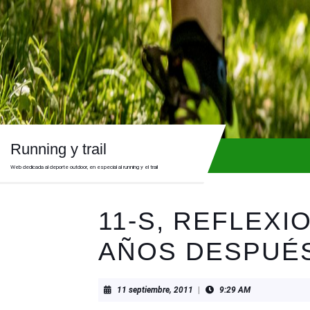
Skip
to
content
Skip
to
content
Running y trail
Web dedicada al deporte outdoor, en especial al running y el trail
11-S, REFLEXI
AÑOS DESPUÉ
11
11 septiembre, 2011
|
9:29 AM
septiembre,