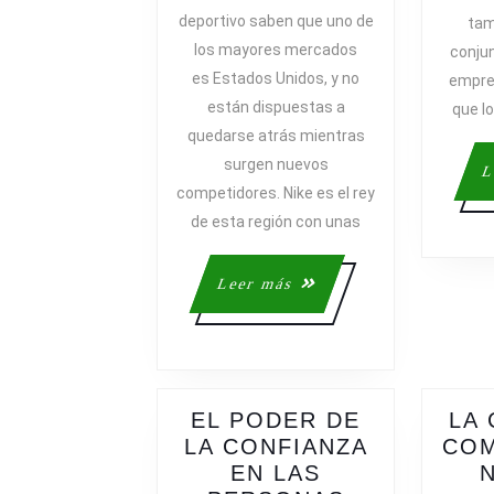
CONSOLI
deportivo saben que uno de
tam
EN
los mayores mercados
conju
LA
es Estados Unidos, y no
empre
SEGUND
están dispuestas a
PLAZA
que lo
DE
quedarse atrás mientras
EEUU
surgen nuevos
L
competidores. Nike es el rey
de esta región con unas
Leer
Leer más
más
EL PODER DE
LA
LA CONFIANZA
COM
EN LAS