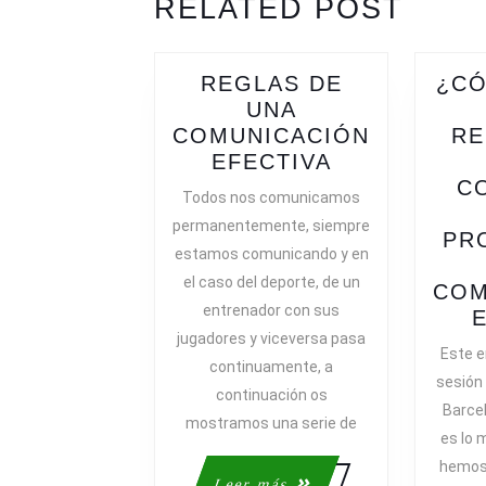
RELATED POST
post:
post:
REGLAS DE
¿CÓ
UNA
COMUNICACIÓN
RE
REGLAS
EFECTIVA
DE
C
Todos nos comunicamos
UNA
permanentemente, siempre
COMUNICAC
PR
estamos comunicando y en
EFECTIVA
el caso del deporte, de un
COM
entrenador con sus
jugadores y viceversa pasa
Este e
continuamente, a
sesión
continuación os
Barcel
mostramos una serie de
es lo 
hemos 
Leer
Leer más