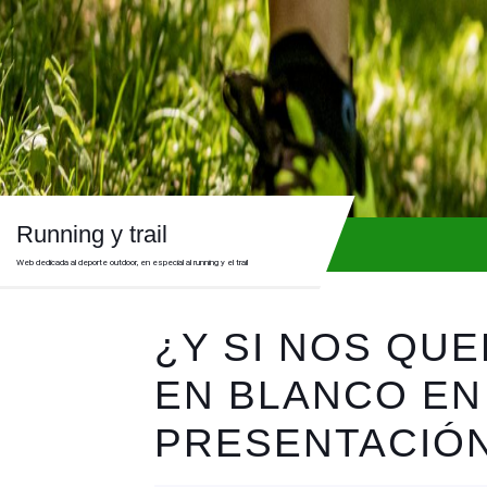
Skip
to
content
Skip
to
content
Running y trail
Web dedicada al deporte outdoor, en especial al running y el trail
¿Y SI NOS QU
EN BLANCO EN
PRESENTACIÓ