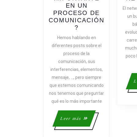
EN UN
El netw
PROCESO DE
un b
COMUNICACIÓN
bá
¿QUÉ
?
evoluc
ES
Hemos hablando en
carre
LO
diferentes posts sobre el
mucha
MÁS
proceso de la
IMPORTANTE
poco 
comunicación, sus
EN
interferencias, elementos,
UN
mensaje, …, pero siempre
PROCESO
L
DE
que estemos comunicando
COMUNICACIÓN
nos tenemos que preguntar
qué es lo más importante
Leer
Leer más
más