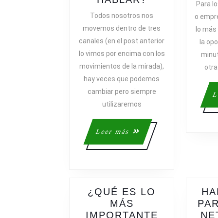
Para lo
QUÉ
Todos nosotros nos
o empr
UN
movemos dentro de tres
lo más 
BUEN
canales (en el post anterior
la op
VENDEDOR
lo vimos por encima con los
minut
HA
movimientos de la mirada),
otra
DE
hay veces que podemos
ESCUCHAR
MÁS
cambiar pero siempre
L
QUE
utilizaremos
HABLAR?
Leer
Leer más
más
¿QUÉ ES LO
HA
MÁS
PAR
IMPORTANTE
NE