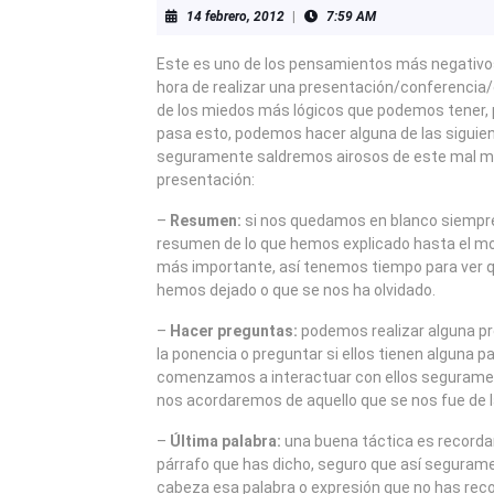
14
14 febrero, 2012
|
7:59 AM
febrero,
2012
Este es uno de los pensamientos más negativo
hora de realizar una presentación/conferencia/
de los miedos más lógicos que podemos tener, p
pasa esto, podemos hacer alguna de las siguie
seguramente saldremos airosos de este mal m
presentación:
–
Resumen:
si nos quedamos en blanco siempr
resumen de lo que hemos explicado hasta el mo
más importante, así tenemos tiempo para ver q
hemos dejado o que se nos ha olvidado.
–
Hacer preguntas:
podemos realizar alguna pr
la ponencia o preguntar si ellos tienen alguna par
comenzamos a interactuar con ellos seguramen
nos acordaremos de aquello que se nos fue de 
–
Última palabra:
una buena táctica es recordar
párrafo que has dicho, seguro que así segurame
cabeza esa palabra o expresión que no has reco