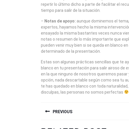
repetir lo último dicho a parte de facilitar el re
tiempo para salir de la situación.
–
Notas de apoyo:
aunque dominemos el tema
expertos, hayamos hecho la misma intervenció
ensayado la misma bastantes veces nunca vien
notas o resumen de lo más importante que expli
pueden venir muy bien si se queda en blanco 
determinado de la presentación.
Estas son algunas prácticas sencillas que te a
blanco en tu presentación para salir airoso de e
en la que ninguno de nosotros queremos pasar
opción, nada descartable según como sea tu au
te has quedado en blanco con toda naturalidad, 
disculpas, las personas no somos perfectas
NAVEGACIÓN
PREVIOUS
DE
ENTRADAS
Previous
Next