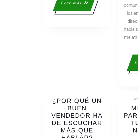
Leer
Leer más
comuni
más
los e
direc
hacia 
me atr
L
¿POR QUÉ UN
“
BUEN
M
VENDEDOR HA
PAR
DE ESCUCHAR
T
MÁS QUE
N
¿POR
HABLAR?