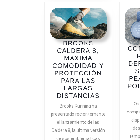
HOMBRE
Y
MUJER.
AHORA
MÁS
Y
BROOKS
AMORTIG
CO
CALDERA 8,
MÁS
MÁXIMA
SUAVE
DE
COMODIDAD Y
S
PROTECCIÓN
PE
PARA LAS
PO
LARGAS
BROOKS
DISTANCIAS
CALDERA
Os
Brooks Running ha
8,
compar
presentado recientemente
MÁXIMA
disp
el lanzamiento de las
COMODIDA
des
Caldera 8, la última versión
Y
temp
de sus emblemáticas