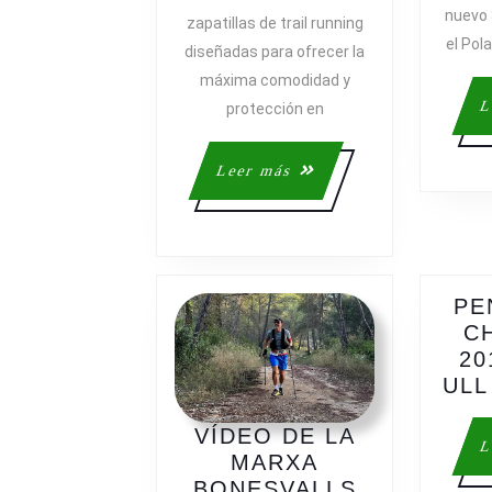
PROTECCI
nuevo 
zapatillas de trail running
PARA
el Pol
LAS
diseñadas para ofrecer la
LARGAS
máxima comodidad y
DISTANCIA
L
protección en
Leer
Leer más
más
PE
C
20
ULL
VÍDEO DE LA
L
MARXA
VÍDEO
BONESVALLS