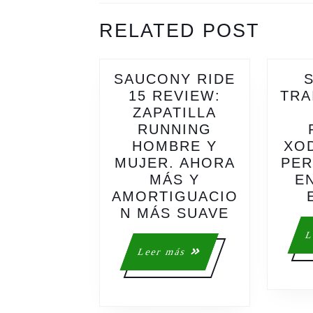
ENTRADAS
Previous
Next
RELATED POST
post:
post:
SAUCONY RIDE
15 REVIEW:
TRA
ZAPATILLA
RUNNING
HOMBRE Y
XOD
MUJER. AHORA
PER
MÁS Y
E
AMORTIGUACIO
SAUCONY
N MÁS SUAVE
RIDE
L
15
Leer
Leer más
REVIEW:
más
ZAPATILLA
RUNNING