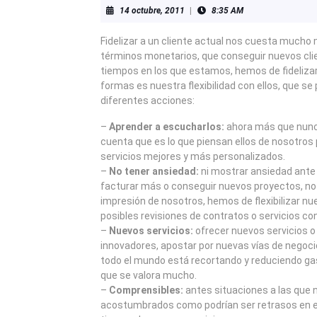
14
14 octubre, 2011
|
8:35 AM
octubre,
2011
Fidelizar a un cliente actual nos cuesta mucho 
términos monetarios, que conseguir nuevos cli
tiempos en los que estamos, hemos de fidelizar
formas es nuestra flexibilidad con ellos, que se
diferentes acciones:
–
Aprender a escucharlos:
ahora más que nunc
cuenta que es lo que piensan ellos de nosotros 
servicios mejores y más personalizados.
–
No tener ansiedad:
ni mostrar ansiedad ante
facturar más o conseguir nuevos proyectos, no
impresión de nosotros, hemos de flexibilizar nu
posibles revisiones de contratos o servicios co
–
Nuevos servicios:
ofrecer nuevos servicios 
innovadores, apostar por nuevas vías de negoci
todo el mundo está recortando y reduciendo g
que se valora mucho.
–
Comprensibles:
antes situaciones a las que
acostumbrados como podrían ser retrasos en el