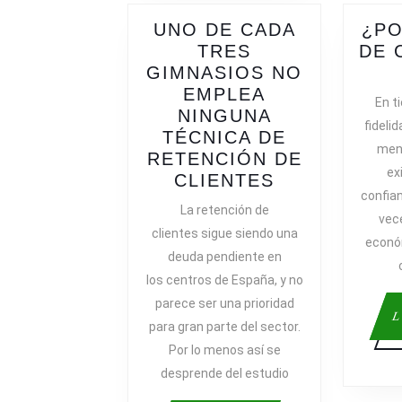
UNO DE CADA
¿PO
TRES
DE 
GIMNASIOS NO
EMPLEA
En t
NINGUNA
fidelid
TÉCNICA DE
men
RETENCIÓN DE
ex
UNO
CLIENTES
confia
DE
La retención de
vece
CADA
clientes sigue siendo una
TRES
econó
deuda pendiente en
GIMNASIOS
los centros de España, y no
NO
parece ser una prioridad
EMPLEA
L
para gran parte del sector.
NINGUNA
TÉCNICA
Por lo menos así se
DE
desprende del estudio
RETENCIÓN