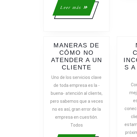
DE
Leer
Leer más
CLIENTES
más
MANERAS DE
CÓMO NO
C
ATENDER A UN
IN
MANERAS
CLIENTE
S A
DE
Uno de los servicios clave
CÓMO
Con
de toda empresa es la -
NO
mej
buena- atención al cliente,
ATENDER
e
pero sabemos que a veces
A
conec
no es así, gran error de la
UN
cli
empresa en cuestión.
CLIENTE
estam
Todos
próxi