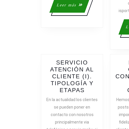
Leer
Leer más
ispor
más
L
SERVICIO
ATENCIÓN AL
CLIENTE (I).
CON
TIPOLOGÍA Y
SERVICIO
ETAPAS
ATENCIÓN
En la actualidad los clientes
Hemos 
AL
se pueden poner en
posts 
CLIENTE
contacto con nosotros
impor
(I).
principalmente via
fidel
TIPOLOGÍA