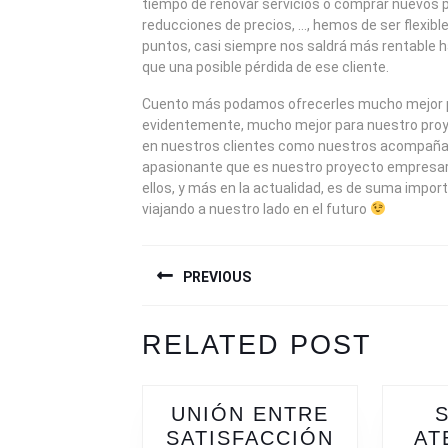
tiempo de renovar servicios o comprar nuevos 
reducciones de precios, …, hemos de ser flexibl
puntos, casi siempre nos saldrá más rentable 
que una posible pérdida de ese cliente.
Cuento más podamos ofrecerles mucho mejor pa
evidentemente, mucho mejor para nuestro pro
en nuestros clientes como nuestros acompañan
apasionante que es nuestro proyecto empresarial
ellos, y más en la actualidad, es de suma impor
viajando a nuestro lado en el futuro
NAVEGACIÓN
PREVIOUS
DE
ENTRADAS
Previous
Next
RELATED POST
post:
post:
UNIÓN ENTRE
SATISFACCIÓN
AT