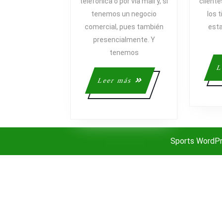
telefónica o por via mail y, si
cliente
Y
tenemos un negocio
los 
ETAPAS
comercial, pues también
esta
presencialmente. Y
tenemos
L
Leer
Leer más
más
Sports WordP