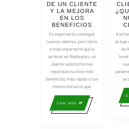
DE UN CLIENTE
CLI
Y LA MEJORA
¿QU
EN LOS
N
UNIÓN
BENEFICIOS
C
ENTRE
Es importante conseguir
A la ho
SATISFACC
nuevos clientes, pero tanto
actuar 
DE
o más importante que lo
de A
UN
anterior es fidelizarlos, un
tendr
CLIENTE
cliente satisfecho nos
cue
Y
reportará muchos más
parámet
LA
MEJORA
beneficios, más rápido y con
ya 
EN
menos esfuerzo que
LOS
L
BENEFICIO
Leer
Leer más
más