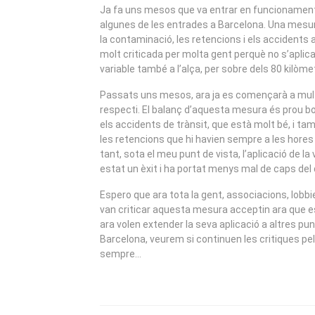
2009
Ja fa uns mesos que va entrar en funcionament 
algunes de les entrades a Barcelona. Una mesu
la contaminació, les retencions i els accidents a
molt criticada per molta gent perquè no s’aplic
variable també a l’alça, per sobre dels 80 kilòme
Passats uns mesos, ara ja es començarà a mult
respecti. El balanç d’aquesta mesura és prou bo,
els accidents de trànsit, que està molt bé, i ta
les retencions que hi havien sempre a les hores c
tant, sota el meu punt de vista, l’aplicació de la 
estat un èxit i ha portat menys mal de caps del
Espero que ara tota la gent, associacions, lobb
van criticar aquesta mesura acceptin ara que e
ara volen extender la seva aplicació a altres pun
Barcelona, veurem si continuen les critiques pe
sempre…
NAVEGACIÓN