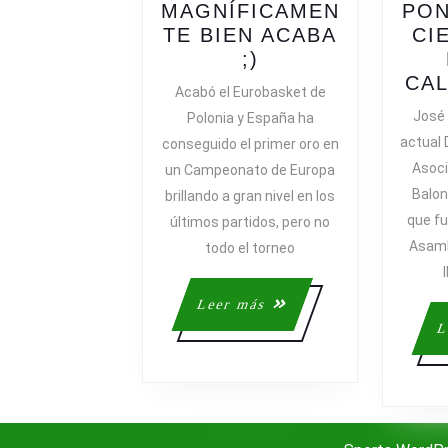
MAGNÍFICAMEN
PON
TE BIEN ACABA
CI
LO
;)
QUE
CAL
Acabó el Eurobasket de
MAL
José 
Polonia y España ha
EMPIEZA…
actual 
conseguido el primer oro en
MAGNÍFICAMEN
Asoci
un Campeonato de Europa
BIEN
Balon
brillando a gran nivel en los
ACABA
que f
últimos partidos, pero no
;)
Asamb
todo el torneo
Leer
Leer más
más
L