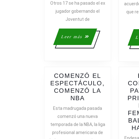
Otros 17 se ha pasado el ex
acuerdo
LA
jugador gobernando el
DESAPAR
que re
DEL
Joventut de
JOVENTU
Leer
Leer más
L
más
COMENZÓ EL
ESPECTÁCULO,
CO
COMENZÓ LA
PA
COMENZÓ
NBA
PR
EL
Esta madrugada pasada
ESPECTÁCULO,
FE
comenzó una nueva
COMENZÓ
BA
temporada de la NBA, la liga
LA
H
profesional americana de
NBA
Endesa 