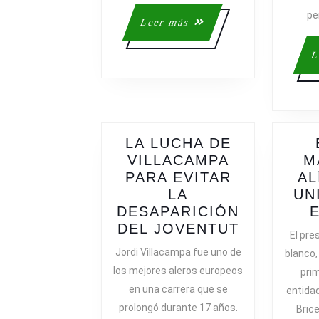
pe
Leer
Leer más
más
L
LA LUCHA DE
VILLACAMPA
M
PARA EVITAR
AL
LA
UN
DESAPARICIÓN
LA
DEL JOVENTUT
El pre
LUCHA
Jordi Villacampa fue uno de
blanco, 
DE
los mejores aleros europeos
prim
VILLACA
en una carrera que se
entida
PARA
prolongó durante 17 años.
Brice
EVITAR