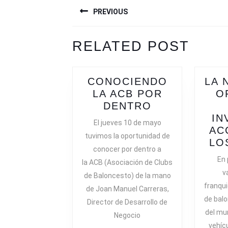
NAVEGACIÓN
PREVIOUS
DE
ENTRADAS
Previous
Next
RELATED POST
post:
post:
CONOCIENDO
LA 
LA ACB POR
O
CONOCIEND
DENTRO
LA
IN
El jueves 10 de mayo
ACB
AC
tuvimos la oportunidad de
POR
LO
conocer por dentro a
DENTRO
En 
la ACB (Asociación de Clubs
v
de Baloncesto) de la mano
franqui
de Joan Manuel Carreras,
de bal
Director de Desarrollo de
del mu
Negocio
vehíc