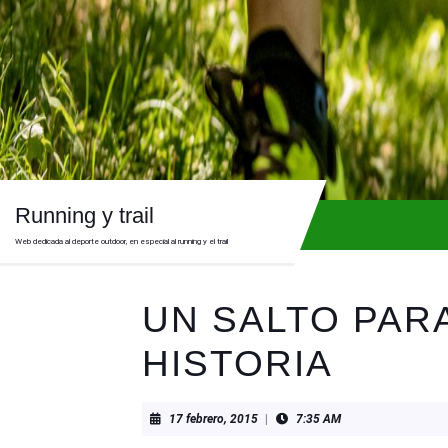
Skip
to
content
Skip
to
content
Running y trail
Web dedicada al deporte outdoor, en especial al running y el trail
UN SALTO PARA
HISTORIA
17
17 febrero, 2015
|
7:35 AM
febrero,