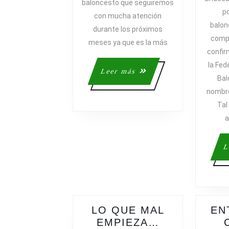
baloncesto que seguiremos
po
con mucha atención
balon
durante los próximos
compa
meses ya que es la más
confir
la Fed
Leer
Leer más
Bal
más
nombre
Tal
a
L
LO QUE MAL
EN
EMPIEZA…