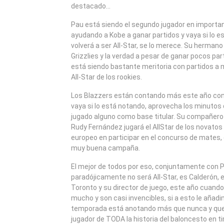
destacado…
Pau está siendo el segundo jugador en importan
ayudando a Kobe a ganar partidos y vaya si lo e
volverá a ser All-Star, se lo merece. Su herman
Grizzlies y la verdad a pesar de ganar pocos par
está siendo bastante meritoria con partidos a m
All-Star de los rookies.
Los Blazzers están contando más este año con
vaya si lo está notando, aprovecha los minutos 
jugado alguno como base titular. Su compañero 
Rudy Fernández jugará el AllStar de los novatos 
europeo en participar en el concurso de mates,
muy buena campaña.
El mejor de todos por eso, conjuntamente con 
paradójicamente no será All-Star, es Calderón, e
Toronto y su director de juego, este año cuando
mucho y son casi invencibles, si a esto le añad
temporada está anotando más que nunca y que
jugador de TODA la historia del baloncesto en t