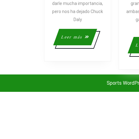
darle mucha importancia,
gran
pero nos ha dejado Chuck
ambas
Daly
g
Leer
Leer más
más
L
Sports WordP