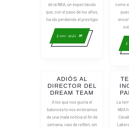
HISTORIA
de la NBA, un espectáculo
como el
que, con el paso de los años,
pued
ha ido perdiendo el prestigio
encon
sob
Leer
Leer más
más
L
ADIÓS AL
T
DIRECTOR DEL
IN
ADIÓS
DREAM TEAM
PA
AL
A los que nos gusta el
La tem
DIRECTOR
baloncesto nos enteramos
NBA ha
DEL
de una mala notícia el fin de
Caval
DREAM
semana, casi de refilón, sin
Laker
TEAM