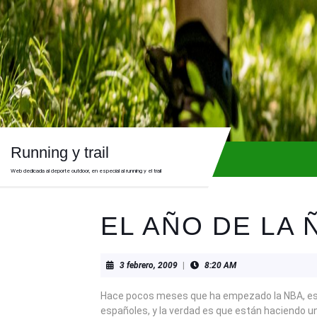
Skip
to
content
Skip
to
content
Running y trail
Web dedicada al deporte outdoor, en especial al running y el trail
EL AÑO DE LA 
3
3 febrero, 2009
|
8:20 AM
febrero,
2009
Hace pocos meses que ha empezado la NBA, e
españoles, y la verdad es que están haciendo 