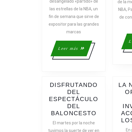
desangelado «partido» de
de la me
ESTRELLAS
las estrellas de la NBA, un
NBA, Pa
DE
fin de semana que sirve de
de con
LA
expositor para las grandes
NBA
marcas
L
Leer
Leer más
más
DISFRUTANDO
LA 
DEL
O
ESPECTÁCULO
DEL
IN
DISFRUTA
BALONCESTO
AC
DEL
LO
El martes por la noche
ESPECTÁ
En 
tuvimos la suerte de ver en