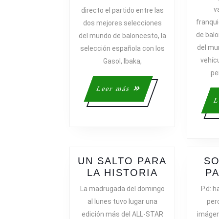
DEL
v
directo el partido entre las
BALONCE
franqui
dos mejores selecciones
de bal
del mundo de baloncesto, la
del mu
selección española con los
vehíc
Gasol, Ibaka,
pe
Leer
Leer más
más
L
UN SALTO PARA
SO
UN
LA HISTORIA
P
SALTO
La madrugada del domingo
P.d: h
PARA
al lunes tuvo lugar una
per
LA
edición más del ALL-STAR
imáge