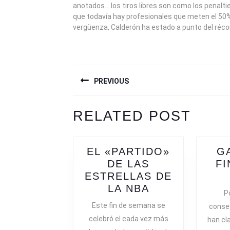
anotados… los tiros libres son como los penaltie
que todavía hay profesionales que meten el 50%
vergüenza, Calderón ha estado a punto del réc
NAVEGACIÓN
PREVIOUS
DE
ENTRADAS
Previous
Next
RELATED POST
post:
post:
EL «PARTIDO»
G
DE LAS
FI
ESTRELLAS DE
EL
LA NBA
P
«PARTIDO»
Este fin de semana se
consec
DE
celebró el cada vez más
han cla
LAS