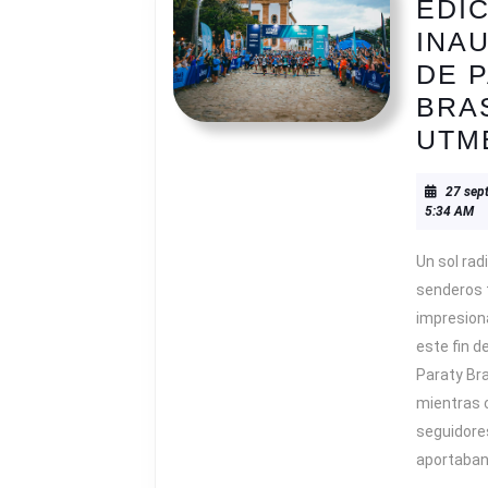
EDI
INA
DE 
BRAS
UTM
27 sep
5:34 AM
Un sol rad
senderos t
impresion
este fin d
Paraty Br
mientras 
seguidores
aportaban