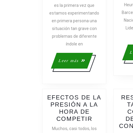
CON
Heur
es la primera vez que
PENSAMIE
Barcel
estamos experimentando
NEGATIVO
Naci
en primera persona una
Lid
situación tan grave con
problemas de diferente
índole en
L
Leer
Leer más
más
EFECTOS DE LA
RE
PRESIÓN A LA
T
HORA DE
C
EFECTOS
COMPETIR
D
DE
CON
Muchos, casi todos, los
LA