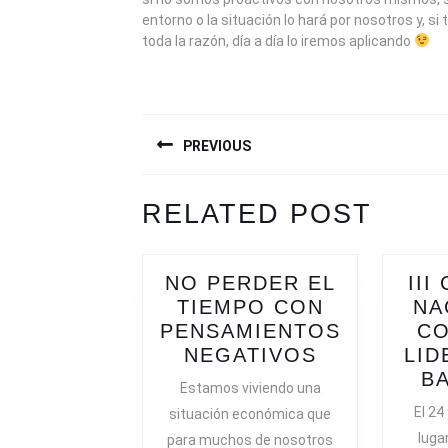
entorno o la situación lo hará por nosotros y, si
toda la razón, día a día lo iremos aplicando
NAVEGACIÓN
PREVIOUS
DE
ENTRADAS
Previous
Next
RELATED POST
post:
post:
NO PERDER EL
II
TIEMPO CON
NA
PENSAMIENTOS
CO
NO
NEGATIVOS
LID
PERDER
B
Estamos viviendo una
EL
El 24
situación económica que
TIEMPO
lugar
para muchos de nosotros