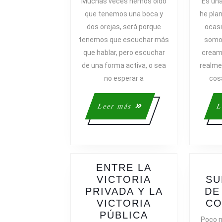
Muchas veces hemos oído
Es una
HEMOS
que tenemos una boca y
he pla
DE
dos orejas, será porque
ocasi
ESCUCHA
tenemos que escuchar más
somos
ACTIVAME
que hablar, pero escuchar
creamo
de una forma activa, o sea
realme
no esperar a
cos
Leer
Leer más
L
más
ENTRE LA
VICTORIA
SU
PRIVADA Y LA
DE
VICTORIA
CO
ENTRE
PÚBLICA
Poco m