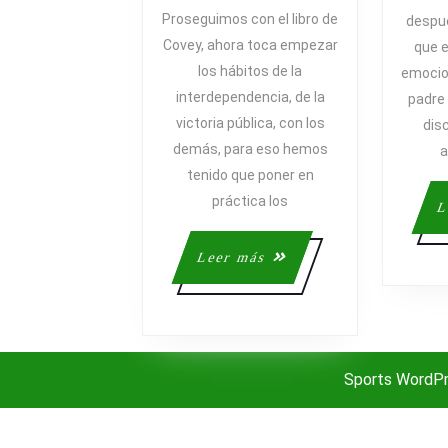
LA
Proseguimos con el libro de
despué
VICTORIA
Covey, ahora toca empezar
que 
PRIVADA
los hábitos de la
emocion
Y
interdependencia, de la
padre 
LA
victoria pública, con los
dis
VICTORIA
demás, para eso hemos
PÚBLICA
a
tenido que poner en
práctica los
L
Leer
Leer más
más
Sports WordP