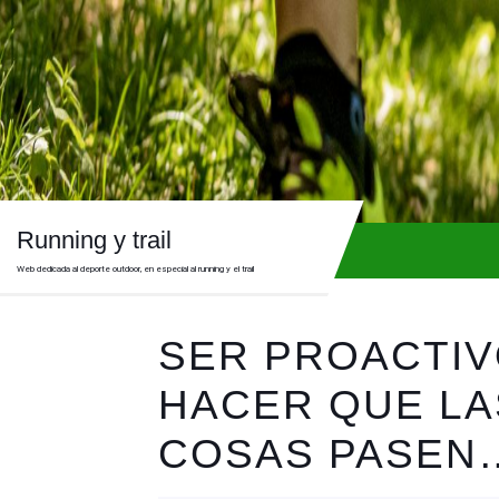
Skip
to
content
Skip
to
content
Running y trail
Web dedicada al deporte outdoor, en especial al running y el trail
SER PROACTIV
HACER QUE LA
COSAS PASEN