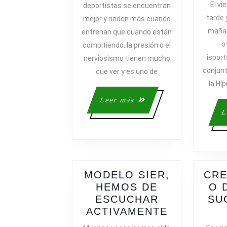
El vi
deportistas se encuentran
PRESIÓN
tarde 
mejor y rinden más cuando
A
mañan
entrenan que cuando están
LA
o
compitiendo, la presión o el
HORA
isport
nerviosismo tienen mucho
DE
conjun
COMPETIR
que ver y es uno de
la Híp
Leer
Leer más
más
L
MODELO SIER,
CRE
HEMOS DE
O 
ESCUCHAR
SU
MODELO
ACTIVAMENTE
SIER,