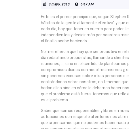
3
3 mayo, 2010
|
6:47 AM
mayo,
2010
Este es el primer principio que, según Stephen R.
hábitos de la gente altamente efectiva” y que 
cada día, hay que tener en cuenta para poder ll
independientes y decidir más por nosotros mis
al final lo acabe haciendo.
No me refiero a que hay que ser proactivo en el 
día redactando propuestas, llamando a clientes
reuniones, …, sino en el sentido de plantearnos
compromisos diarios con nosotros mismos y, s
sin ponernos excusas sobre otras personas o el
centrándonos sobre nosotros, no tenemos que
harían ellos sino en cómo lo debemos hacer no
que el problema está fuera, tenemos que refle
es el problema.
Saber que somos responsables y libres en nues
actuaciones con respecto al entorno nos abre
que si pensamos que no podemos hacer nada pa
si no somos proactivos con nosotros mismos, si