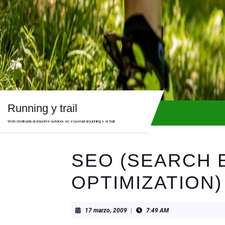
Skip
to
content
Skip
to
content
Running y trail
Web dedicada al deporte outdoor, en especial al running y el trail
SEO (SEARCH 
OPTIMIZATION)
17
17 marzo, 2009
|
7:49 AM
marzo,