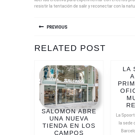
resistir la tentación de salir y reconectar con la natu
NAVEGACIÓN
PREVIOUS
DE
ENTRADAS
Previous
RELATED POST
post:
LA 
A
PRIM
OFI
M
R
SALOMON ABRE
La Spoort
UNA NUEVA
la sede
TIENDA EN LOS
Barcelo
CAMPOS