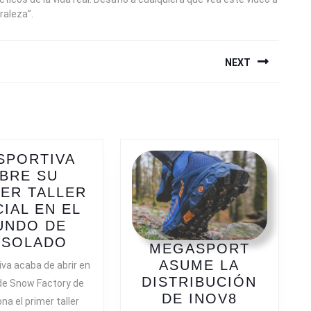
raleza”.
NEXT
Next
post:
SPORTIVA
BRE SU
ER TALLER
CIAL EN EL
UNDO DE
LA
ESOLADO
MEGASPORT
SPORTIVA
ASUME LA
iva acaba de abrir en
ABRE
DISTRIBUCIÓN
 de Snow Factory de
SU
MEGASP
DE INOV8
na el primer taller
PRIMER