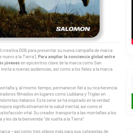
ad creativa DDB para presentar su nueva campaña de marca
 nuevo a la Tierra’].
Para ampliar la conciencia global entre
ás jóvenes
en epicentros clave de la marca como San
invita a nuevas audiencias, así como a los fieles a la marca
f
 montaña y, al mismo tiempo, permanecer fiel a su rica herencia
iradores filmados en lugares como Liubliana y Triglav en
olomitas italianos. Esta serie se ha inspirado en la verdad
ejora significativamente la salud mental, así como el
la satisfacción vital. Su creador transporta a las montañas a los
 les da la bienvenida “de vuelta a la Tierra”.
 marca —así como tres vídeos más para sus categorías de