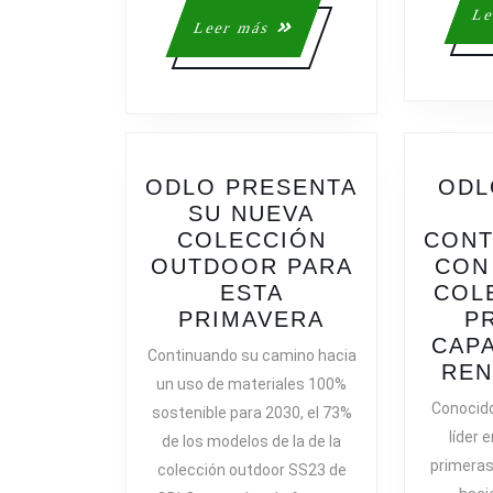
Le
Leer
Leer más
más
ODLO PRESENTA
ODL
SU NUEVA
COLECCIÓN
CONT
OUTDOOR PARA
CON
ESTA
COL
ODLO
PRIMAVERA
P
PRESENTA
CAPA
Continuando su camino hacia
SU
REN
un uso de materiales 100%
NUEVA
Conocido
sostenible para 2030, el 73%
COLECCIÓN
líder 
de los modelos de la de la
OUTDOOR
primeras
colección outdoor SS23 de
PARA