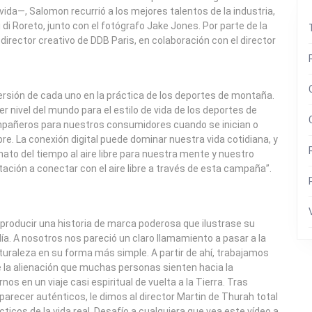
e vida—, Salomon recurrió a los mejores talentos de la industria,
di Roreto, junto con el fotógrafo Jake Jones. Por parte de la
 director creativo de DDB Paris, en colaboración con el director
ersión de cada uno en la práctica de los deportes de montaña.
 nivel del mundo para el estilo de vida de los deportes de
mpañeros para nuestros consumidores cuando se inician o
bre. La conexión digital puede dominar nuestra vida cotidiana, y
nato del tiempo al aire libre para nuestra mente y nuestro
ación a conectar con el aire libre a través de esta campaña”.
: producir una historia de marca poderosa que ilustrase su
a. A nosotros nos pareció un claro llamamiento a pasar a la
aturaleza en su forma más simple. A partir de ahí, trabajamos
e la alienación que muchas personas sienten hacia la
os en un viaje casi espiritual de vuelta a la Tierra. Tras
parecer auténticos, le dimos al director Martin de Thurah total
ticos de la vida real. Desafío a cualquiera que vea este vídeo a