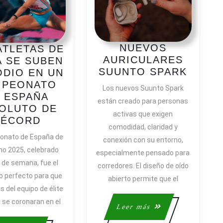
NUEVOS
ATLETAS DE
AURICULARES
 SE SUBEN
NUEV
SUUNTO SPARK
ODIO EN UN
AURI
MPEONATO
Los nuevos Suunto Spark
SUUN
 ESPAÑA
están creado para personas
SPAR
OLUTO DE
activas que exigen
LOS
RÉCORD
comodidad, claridad y
ATLETAS
onato de España de
conexión con su entorno,
DE
mo 2025, celebrado
especialmente pensado para
JOMA
n de semana, fue el
corredores. El diseño de oído
SE
o perfecto para que
SUBEN
abierto permite que el
as del equipo de élite
AL
N
se coronaran en el
PODIO
Leer
Leer más
EN
más