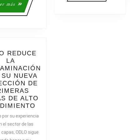
UN
Leer
er más
CAMPEONATO
más
DE
ESPAÑA
ABSOLUTO
DE
RÉCORD
O REDUCE
LA
AMINACIÓN
 SU NUEVA
ECCIÓN DE
RIMERAS
S DE ALTO
ODLO
DIMIENTO
REDUCE
 por su experiencia
LA
en el sector de las
CONTAMINACIÓN
 capas, ODLO sigue
CON