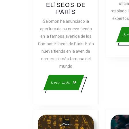
ofici
ELÍSEOS DE
SALOMON
PARÍS
resolado.
ABRE
expertos
Salomon ha anunciado la
UNA
apertura de su nueva tienda
NUEVA
Le
en la famosa avenida de los
TIENDA
Campos Elíseos de París. Esta
EN
nueva tienda en la avenida
LOS
comercial más famosa del
CAMPOS
ELÍSEOS
mundo
DE
PARÍS
Leer
Leer más
más