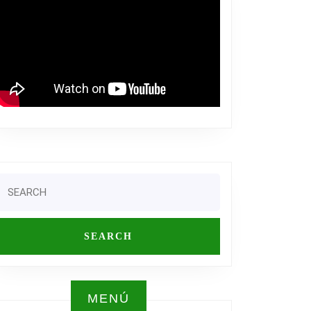
Search
or:
MENÚ