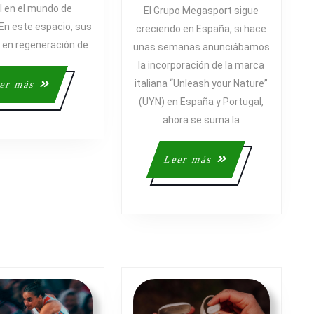
ASUME
al en el mundo de
El Grupo Megasport sigue
TALLER
LA
 En este espacio, sus
OFICIAL
creciendo en España, si hace
DISTRIB
 en regeneración de
EN
unas semanas anunciábamos
DE
EL
la incorporación de la marca
INOV8
MUNDO
italiana “Unleash your Nature”
Leer
er más
DE
más
(UYN) en España y Portugal,
RESOLADO
ahora se suma la
Leer
Leer más
más