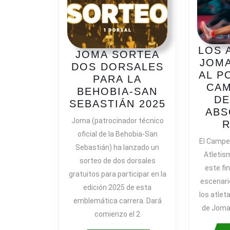
LOS 
JOMA SORTEA
JOMA
DOS DORSALES
AL P
PARA LA
CA
BEHOBIA-SAN
DE
JOMA
SEBASTIÁN 2025
ABS
SORTEA
Joma (patrocinador técnico
DOS
oficial de la Behobia-San
DORSALES
El Campe
Sebastián) ha lanzado un
PARA
Atletis
sorteo de dos dorsales
LA
este fi
gratuitos para participar en la
BEHOBIA-
escenari
edición 2025 de esta
SAN
los atlet
SEBASTIÁ
emblemática carrera. Dará
de Joma 
2025
comienzo el 2