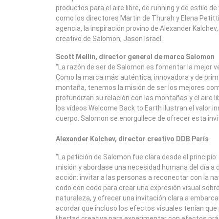
productos para el aire libre, de running y de estilo d
como los directores Martin de Thurah y Elena Petitti 
agencia, la inspiración provino de Alexander Kalchev,
creativo de Salomon, Jason Israel.
Scott Mellin, director general de marca Salomon
“La razón de ser de Salomon es fomentar la mejor v
Como la marca más auténtica, innovadora y de primer
montaña, tenemos la misión de ser los mejores co
profundizan su relación con las montañas y el aire li
los vídeos Welcome Back to Earth ilustran el valor in
cuerpo. Salomon se enorgullece de ofrecer esta invit
Alexander Kalchev, director creativo DDB París
“La petición de Salomon fue clara desde el principio
misión y abordase una necesidad humana del día a dí
acción: invitar a las personas a reconectar con la n
codo con codo para crear una expresión visual sobr
naturaleza, y ofrecer una invitación clara a embarcarn
acordar que incluso los efectos visuales tenían que 
libertad creativa para experimentar con efectos prác