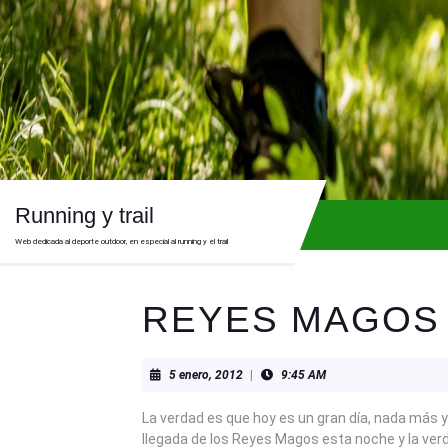
Skip
to
content
Skip
to
content
Running y trail
Web dedicada al deporte outdoor, en especial al running y el trail
REYES MAGOS
5
5 enero, 2012
|
9:45 AM
enero,
2012
La verdad es que hoy es un gran día, nada más 
llegada de los Reyes Magos esta noche y la ver