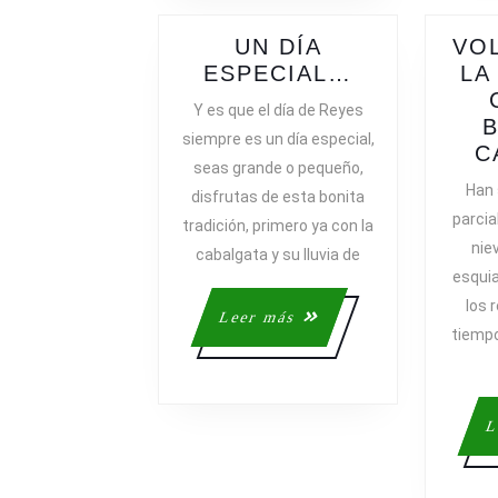
UN DÍA
VO
UN
ESPECIAL…
LA
DÍA
Y es que el día de Reyes
ESPECIAL
B
siempre es un día especial,
C
seas grande o pequeño,
Han 
disfrutas de esta bonita
parcia
tradición, primero ya con la
nie
cabalgata y su lluvia de
esquia
los 
Leer
Leer más
tiempo
más
L