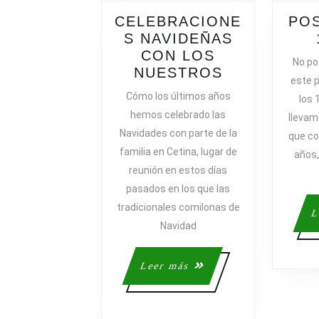
CELEBRACIONE
PO
S NAVIDEÑAS
CON LOS
No po
CELEBRACI
NUESTROS
este p
NAVIDEÑAS
Cómo los últimos años
los 
CON
hemos celebrado las
llevam
LOS
Navidades con parte de la
que co
NUESTROS
familia en Cetina, lugar de
años,
reunión en estos días
pasados en los que las
tradicionales comilonas de
L
Navidad
Leer
Leer más
más