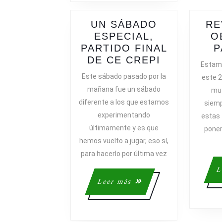
UN SÁBADO
RE
ESPECIAL,
O
PARTIDO FINAL
P
UN
DE CE CREPI
Estamo
SÁBADO
Este sábado pasado por la
este 2
ESPECIAL,
mañana fue un sábado
muy
PARTIDO
diferente a los que estamos
siem
FINAL
experimentando
estas 
DE
últimamente y es que
poner 
CE
hemos vuelto a jugar, eso sí,
CREPI
para hacerlo por última vez
L
Leer
Leer más
más