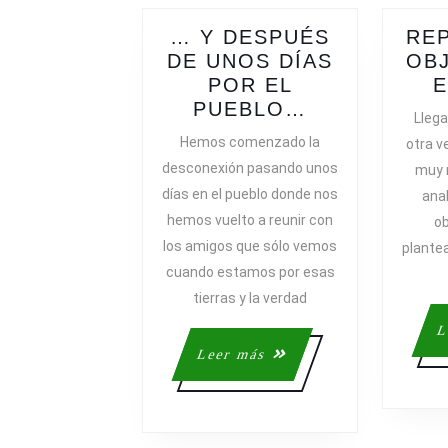
… Y DESPUÉS
REP
DE UNOS DÍAS
OBJ
POR EL
E
…
PUEBLO…
Llega
Y
Hemos comenzado la
otra v
DESPUÉS
desconexión pasando unos
muy r
DE
días en el pueblo donde nos
anal
UNOS
hemos vuelto a reunir con
ob
DÍAS
los amigos que sólo vemos
plantea
POR
cuando estamos por esas
EL
PUEBLO…
tierras y la verdad
L
Leer
Leer más
más