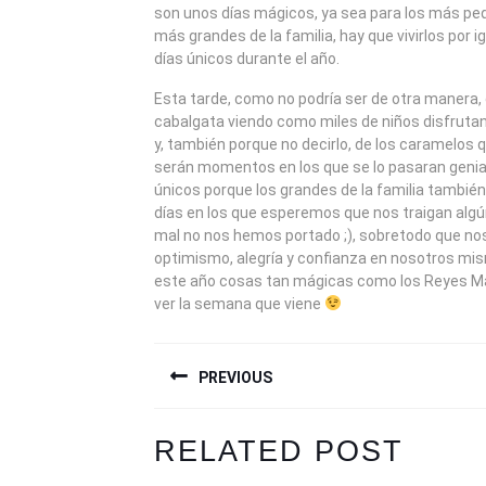
son unos días mágicos, ya sea para los más p
más grandes de la familia, hay que vivirlos por 
días únicos durante el año.
Esta tarde, como no podría ser de otra manera,
cabalgata viendo como miles de niños disfrutan
y, también porque no decirlo, de los caramelos q
serán momentos en los que se lo pasaran genial,
únicos porque los grandes de la familia también
días en los que esperemos que nos traigan algún
mal no nos hemos portado ;), sobretodo que no
optimismo, alegría y confianza en nosotros mi
este año cosas tan mágicas como los Reyes M
ver la semana que viene
NAVEGACIÓN
PREVIOUS
DE
ENTRADAS
Previous
Next
RELATED POST
post:
post: