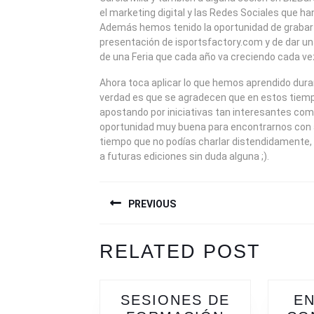
el marketing digital y las Redes Sociales que ha
Además hemos tenido la oportunidad de grabar 
presentación de isportsfactory.com y de dar un
de una Feria que cada año va creciendo cada v
Ahora toca aplicar lo que hemos aprendido dura
verdad es que se agradecen que en estos tiemp
apostando por iniciativas tan interesantes co
oportunidad muy buena para encontrarnos con 
tiempo que no podías charlar distendidamente,
a futuras ediciones sin duda alguna ;).
NAVEGACIÓN
PREVIOUS
DE
ENTRADAS
Previous
Next
RELATED POST
post:
post:
SESIONES DE
E