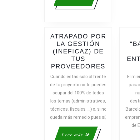
más
ATRAPADO POR
LA GESTIÓN
“B
(INEFICAZ) DE
TUS
EN
ATRAPAD
PROVEEDORES
POR
Cuando estás sólo al frente
El mié
LA
de tu proyecto no te puedes
pasad
GESTIÓN
ocupar del 100% de todos
nu
(INEFICAZ
los temas (administrativos,
dest
DE
técnicos, fiscales, …) o, si no
Barcel
TUS
queda más remedio pues sí,
empren
PROVEED
de E
Leer
Leer más