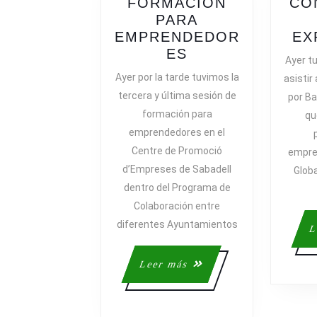
FORMACIÓN
CO
PARA
EMPRENDEDOR
EX
SESIONES
ES
Ayer tu
DE
Ayer por la tarde tuvimos la
asistir
FORMACIÓN
tercera y última sesión de
por Ba
PARA
formación para
qu
EMPRENDEDOR
emprendedores en el
Centre de Promoció
empre
d’Empreses de Sabadell
Globa
dentro del Programa de
Colaboración entre
diferentes Ayuntamientos
L
Leer
Leer más
más