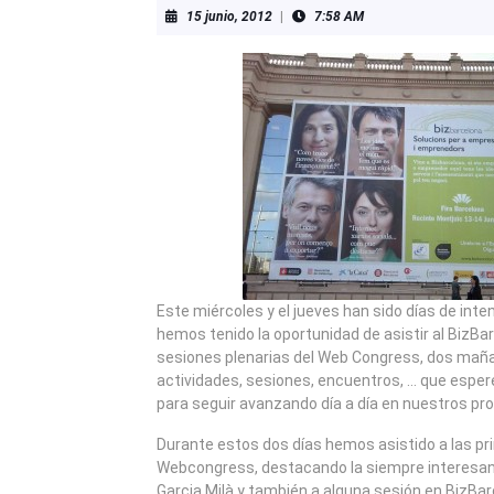
15
15 junio, 2012
|
7:58 AM
junio,
2012
Este miércoles y el jueves han sido días de inte
hemos tenido la oportunidad de asistir al BizBa
sesiones plenarias del Web Congress, dos maña
actividades, sesiones, encuentros, … que espe
para seguir avanzando día a día en nuestros pr
Durante estos dos días hemos asistido a las pr
Webcongress, destacando la siempre interesan
Garcia Milà y también a alguna sesión en BizBa