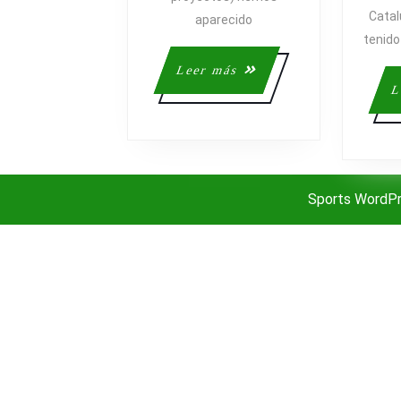
Catal
aparecido
tenido 
Leer
Leer más
más
L
Sports WordP