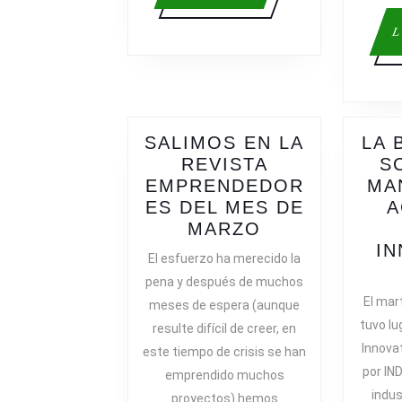
más
L
SALIMOS EN LA
LA 
REVISTA
S
EMPRENDEDOR
MA
ES DEL MES DE
A
SALIMOS
MARZO
EN
IN
El esfuerzo ha merecido la
LA
pena y después de muchos
REVISTA
El mar
meses de espera (aunque
EMPRENDED
tuvo lu
resulte difícil de creer, en
DEL
Innova
este tiempo de crisis se han
MES
por IN
emprendido muchos
DE
indus
MARZO
proyectos) hemos