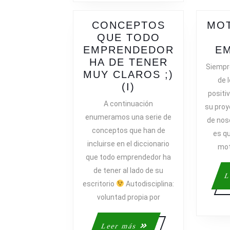
CONCEPTOS
MOT
QUE TODO
EMPRENDEDOR
E
HA DE TENER
Siempr
MUY CLAROS ;)
de l
CONCEPTOS
(I)
positi
QUE
A continuación
su proy
TODO
enumeramos una serie de
de nos
EMPRENDEDOR
conceptos que han de
es q
HA
incluirse en el diccionario
DE
mot
que todo emprendedor ha
TENER
de tener al lado de su
MUY
L
CLAROS
escritorio
Autodisciplina:
;)
voluntad propia por
(I)
Leer
Leer más