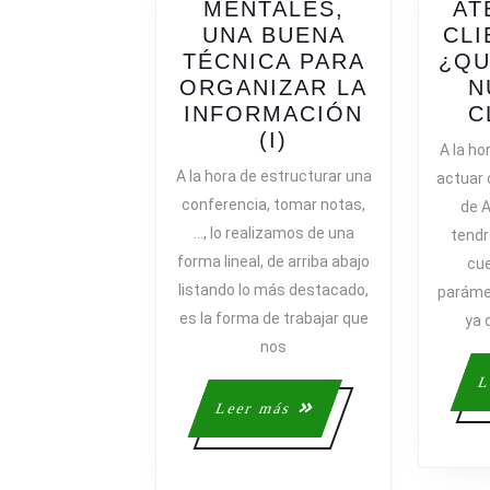
MENTALES,
AT
UNA BUENA
CLI
TÉCNICA PARA
¿QU
ORGANIZAR LA
N
INFORMACIÓN
C
MAPAS
(I)
A la ho
MENTALES,
A la hora de estructurar una
actuar 
UNA
conferencia, tomar notas,
de A
BUENA
…, lo realizamos de una
tendr
TÉCNICA
forma lineal, de arriba abajo
cue
PARA
listando lo más destacado,
parámet
ORGANIZAR
es la forma de trabajar que
LA
ya 
INFORMACIÓN
nos
(I)
L
Leer
Leer más
más