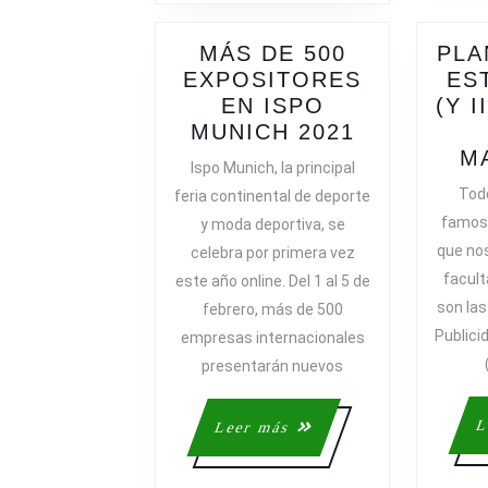
MÁS DE 500
PLA
EXPOSITORES
ES
EN ISPO
(Y I
MÁS
MUNICH 2021
DE
M
Ispo Munich, la principal
500
Tod
feria continental de deporte
EXPOSITO
famosa
y moda deportiva, se
EN
que no
celebra por primera vez
ISPO
facult
este año online. Del 1 al 5 de
MUNICH
son las
febrero, más de 500
2021
Publici
empresas internacionales
presentarán nuevos
L
Leer
Leer más
más