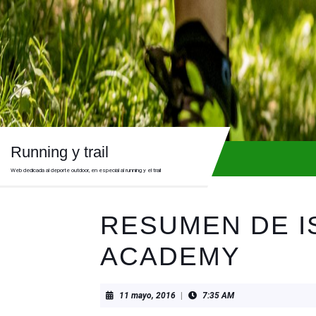
Skip
to
content
Skip
to
content
Running y trail
Web dedicada al deporte outdoor, en especial al running y el trail
RESUMEN DE I
ACADEMY
11
11 mayo, 2016
|
7:35 AM
mayo,