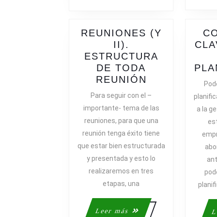
REUNIONES (Y
C
II).
CLA
ESTRUCTURA
DE TODA
PLA
REUNIONES
REUNIÓN
Pod
(Y
Para seguir con el –
planifi
II).
importante- tema de las
a la ge
ESTRUCTUR
reuniones, para que una
es
DE
reunión tenga éxito tiene
empr
TODA
que estar bien estructurada
abo
REUNIÓN
y presentada y esto lo
ant
realizaremos en tres
pod
etapas, una
planif
Leer
Leer más
L