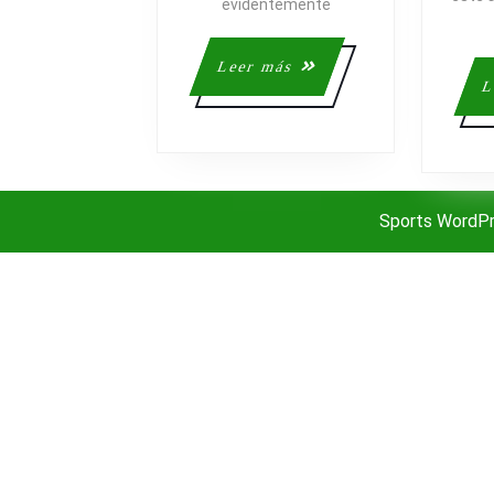
evidentemente
Leer
Leer más
L
más
Sports WordP