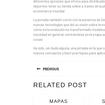
diferentes opciones que ofrece para distribuido
deportivo tener su tienda online a través de la p
ecommerce mundial.
La jornada también contó con la ponencia de Ge
nuevas tecnologías que dió su visión sobre la ev
cómo esta evolución ha transformado modelos d
sociedad en general, centrándose en la etapa act
cosas.
Ha sido, sin duda alguna, una jornada en la que 
nuevos conceptos y best practiques para aplicar
NAVEGACIÓN
PREVIOUS
DE
ENTRADAS
Previous
Next
RELATED POST
post:
post:
MAPAS