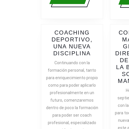
más
COACHING
CO
DEPORTIVO,
M
UNA NUEVA
G
COACHING
DISCIPLINA
DIR
DEPORTIVO
DE
Continuando con la
UNA
LA 
formación personal, tanto
NUEVA
S
para enriquecimiento propio
DISCIPLINA
MA
como para poder aplicarlo
H
profesionalmente en un
septi
futuro, comenzaremos
con la
dentro de poco la formación
para to
para poder ser coach
nueva 
profesional, especializado
este a