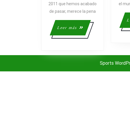
2011 que hemos acabado
el mu
de pasar, merece la pena
L
Leer
Leer más
más
Sports WordP