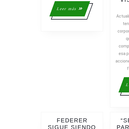
PARA
Leer
Leer más
DEFINIR
más
Actual
TU
ten
ESTRATEGI
corpor
DE
q
MARKETIN
compl
esa p
accione
f
L
FEDERER
“S
SIGUE SIENDO
PAR