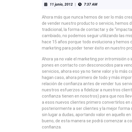
11
11 junio, 2012
|
7:37 AM
junio,
2012
Ahora más que nunca hemos de ser lo más creat
de vender nuestro producto o servicio, hemos d
tradicional, la forma de contactar y de “impactar
cambiado, no podemos seguir utilizando las m
hace 15 años porque todo evoluciona y hemos d
marketing para poder tener éxito en nuestro pr
Ahora ya no vale el marketing por intromisión o 
pones en contacto con desconocidos para vend
servicios, ahora eso ya no tiene valor y lo más
hagan caso, ahora primero de todo y más impor
relación de confianza antes de vender tus serv
nuestros esfuerzos a fidelizar a nuestros clien
confianza tienen en nosotros) para que nos llev
a esos nuevos clientes primero convertirlos en
posteriormente a ser clientes y la mejor forma 
sin lugar a dudas, aportando valor en aquello en
bueno, de esta manera se podrá comenzar a con
confianza.