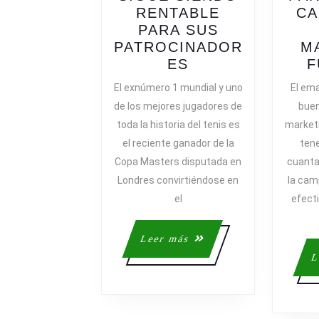
RENTABLE
CA
PARA SUS
PATROCINADOR
M
FEDERER
ES
F
SIGUE
El exnúmero 1 mundial y uno
El ema
SIENDO
de los mejores jugadores de
buen
RENTABLE
toda la historia del tenis es
marketi
PARA
el reciente ganador de la
ten
SUS
Copa Masters disputada en
cuanta
PATROCINADOR
Londres convirtiéndose en
la cam
el
efect
Leer
Leer más
más
L