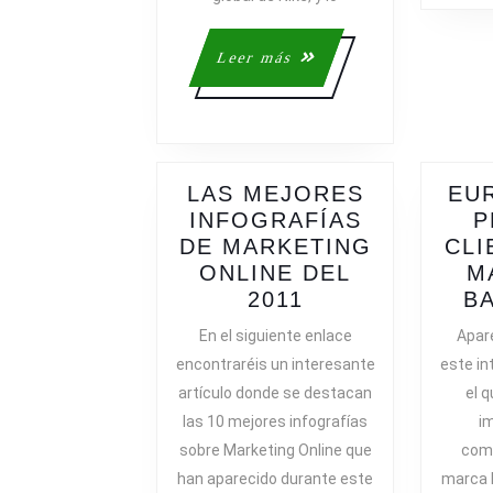
DE
NIKE
Leer
Leer más
más
LAS MEJORES
EU
INFOGRAFÍAS
P
DE MARKETING
CLI
ONLINE DEL
M
LAS
2011
B
MEJORES
En el siguiente enlace
Apare
INFOGRAFÍAS
encontraréis un interesante
este in
DE
artículo donde se destacan
el q
MARKETING
las 10 mejores infografías
im
ONLINE
sobre Marketing Online que
come
DEL
han aparecido durante este
marca 
2011