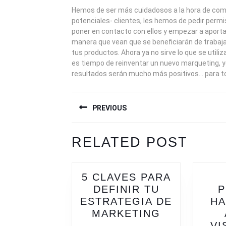
Hemos de ser más cuidadosos a la hora de com
potenciales- clientes, les hemos de pedir perm
poner en contacto con ellos y empezar a aportar
manera que vean que se beneficiarán de trabaj
tus productos. Ahora ya no sirve lo que se utili
es tiempo de reinventar un nuevo marqueting, y
resultados serán mucho más positivos… para to
NAVEGACIÓN
PREVIOUS
DE
ENTRADAS
Previous
Next
RELATED POST
post:
post:
5 CLAVES PARA
DEFINIR TU
ESTRATEGIA DE
HA
5
MARKETING
CLAVES
VI