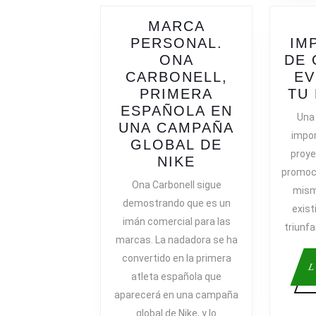
MARCA
PERSONAL.
IM
ONA
DE 
CARBONELL,
EV
PRIMERA
TU
ESPAÑOLA EN
Una
UNA CAMPAÑA
impor
GLOBAL DE
proye
MARCA
NIKE
promoc
PERSONAL.
Ona Carbonell sigue
mism
ONA
demostrando que es un
exis
CARBONELL,
imán comercial para las
PRIMERA
triunf
marcas. La nadadora se ha
ESPAÑOLA
convertido en la primera
EN
L
atleta española que
UNA
CAMPAÑA
aparecerá en una campaña
GLOBAL
global de Nike, y lo