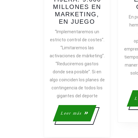
MILLONES EN
MARKETING,
En p
LOS
EN JUEGO
hemo
TITANES
“Implementaremos un
DEL
estricto control de costes”.
op
DEPORTE
“Limitaremos las
emprend
SACAN
activaciones de márketing”.
tiempo
LA
“Reduciremos gastos
TIJERA:
maner
donde sea posible”. Si en
9.000
sol
MILLONES
algo coinciden los planes de
EN
contingencia de todos los
MARKETING
gigantes del deporte
L
EN
JUEGO
Leer
Leer más
más