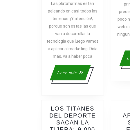
DÓNDE
Las plataformas están
pri
VA
peleando en casi todos los
prese
EL
terrenos. ¡Y atención!,
poco n
MARKETI
porque son estas las que
web co
CON
van a desarrollar la
ningun
LAS
tecnología que luego vamos
NUEVAS
TECNOLO
a aplicar al marketing. Diría
más, va a haber poca
L
Leer
Leer más
más
LOS TITANES
DEL DEPORTE
A
SACAN LA
TIJERA: 9.000