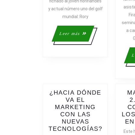
fichado al joven norirlandés
asisti
y actual número uno del golf
Fir
mundial: Rory
semina
a ca
Leer
Leer más
G
más
L
¿HACIA DÓNDE
M
VA EL
2
MARKETING
C
CON LAS
LOS
NUEVAS
EN
¿HACIA
TECNOLOGÍAS?
Este h