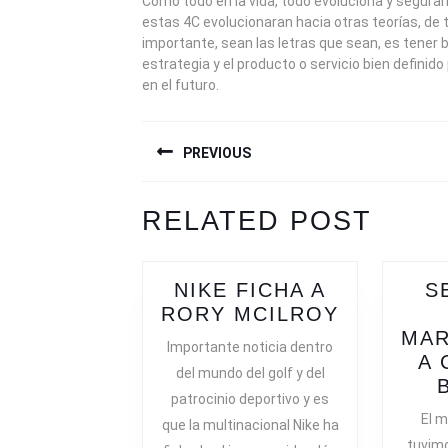
Cómo todo en la vida, todo evoluciona y segura
estas 4C evolucionaran hacia otras teorías, de
importante, sean las letras que sean, es tener b
estrategia y el producto o servicio bien definido
en el futuro.
NAVEGACIÓN
PREVIOUS
DE
ENTRADAS
Previous
Next
RELATED POST
post:
post:
NIKE FICHA A
S
NIKE
RORY MCILROY
FICHA
MAR
Importante noticia dentro
A
A 
del mundo del golf y del
RORY
patrocinio deportivo y es
MCILROY
El m
que la multinacional Nike ha
tuvimo