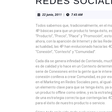
REDES SOCIAL
22
22 junio, 2011
|
7:43 AM
junio,
2011
Todos sabemos que, tradicionalmente, en el mar
4P básicas para que un producto tenga éxito, e
“Producto”, “Precio”, “Place” y “Promoción”, est
ahora, con la aparición de Internet y de las Rede
actualidad, las 4P han evolucionado hacia las 4C
“Conexión”, “Contexto” y “Comunidad”.
Cada día se genera infinidad de Contenido, much
es de calidad y lo hace en un Contexto determi
serie de Conexiones entre la gente que le inter
conexión conlleva a crear Comunidad, es por es
en el Marketing en Redes Sociales pero, al igua
un elemento clave para que se tenga éxito, ya 
un producto offline como online, y es la estrategi
de una estrategia correcta que contenga las 4
para el éxito de nuestro producto o servicio.