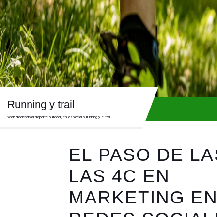
Skip
to
content
Skip
to
content
Running y trail
Web dedicada al deporte outdoor, en especial al running y el trail
EL PASO DE LA
LAS 4C EN
MARKETING E