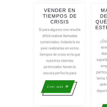
VENDER EN
M
TIEMPOS DE
DE
VENDER
CRISIS
QUÉ
EN
EST
Si para algunos nos resulta
TIEMPOS
difícil realizar llamadas
DE
¿Qui
comerciales, todavía lo es
CRISIS
ace
peor realizarlas en estos
dep
tiempos de crisis en la que
zapati
nuestros clientes
emp
potenciales tienen la
particu
excusa perfecta para
tema. 
defi
Leer
Leer más
deporti
más