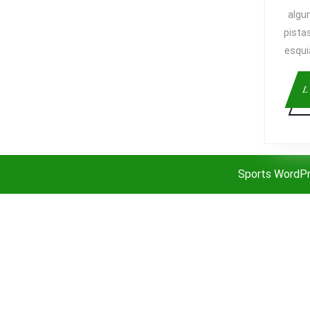
algu
pista
esqui
L
Sports WordP