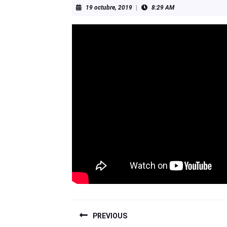
19
19 octubre, 2019
|
8:29 AM
octubre,
2019
NAVEGACIÓN
PREVIOUS
DE