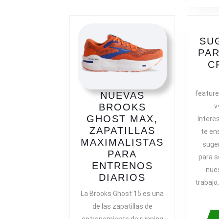
SU
PAR
C
featur
NUEVAS
BROOKS
v
GHOST MAX,
Intere
ZAPATILLAS
te en
MAXIMALISTAS
suge
PARA
para s
ENTRENOS
nues
NUEVAS
DIARIOS
trabajo
BROOKS
La Brooks Ghost 15 es una
GHOST
de las zapatillas de
MAX,
entrenamiento de running