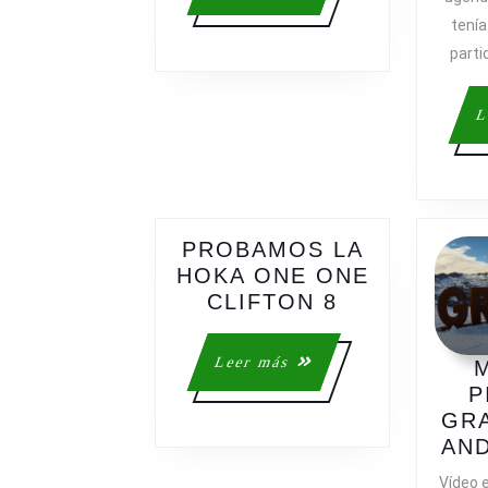
CURSA
más
tenía
CEC
COLLSERO
parti
L
PROBAMOS LA
HOKA ONE ONE
PROBAMOS
CLIFTON 8
LA
HOKA
Leer
Leer más
ONE
más
P
ONE
GRA
CLIFTON
AND
8
Vídeo 