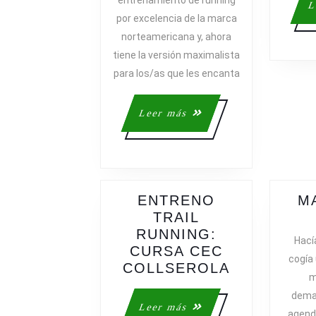
ZAPATILLAS
L
por excelencia de la marca
MAXIMALIST
norteamericana y, ahora
PARA
tiene la versión maximalista
ENTRENOS
DIARIOS
para los/as que les encanta
Leer
Leer más
más
ENTRENO
M
TRAIL
RUNNING:
Hací
CURSA CEC
cogía 
ENTRENO
COLLSEROLA
m
TRAIL
demas
RUNNING:
Leer
Leer más
agenda