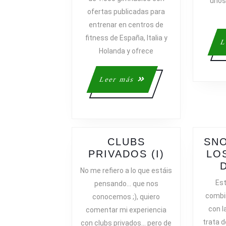
unos
DE
ofertas publicadas para
1.000
entrenar en centros de
GIMNASIOS
fitness de España, Italia y
L
Holanda y ofrece
Leer
Leer más
más
CLUBS
SNO
CLUBS
PRIVADOS (I)
LO
PRIVADOS
No me refiero a lo que estáis
(I)
Est
pensando… que nos
combin
conocemos ;), quiero
con l
comentar mi experiencia
trata 
con clubs privados… pero de