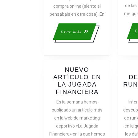
de las
compra online (siento si
me gus
pensábais en otra cosa). En
L
Leer
Leer más
más
NUEVO
ARTÍCULO EN
DE
LA JUGADA
RUN
NUEVO
FINANCIERA
ARTÍCULO
Esta semana hemos
Inte
EN
publicado un artículo más
descubrí
LA
en la web de marketing
de run
JUGADA
deportivo «La Jugada
en la 
FINANCIER
Financiera» en la que hemos
los da