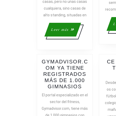
casas, pero no unas casas
TE
sem
cualquiera, sino casas de
PUEDEN
recom
INTERESA
alto standing, situadas en
;)
L
Leer
Leer más
más
GYMADVISOR.C
CE
OM YA TIENE
REGISTRADOS
MÁS DE 1.000
Desde
GYMADVIS
GIMNASIOS
os co
YA
El portal especializado en el
fútbo
TIENE
sector del fitness,
colegi
REGISTRA
Gymadvisor.com, tiene más
maña
MÁS
de 1.000 gimnasios con