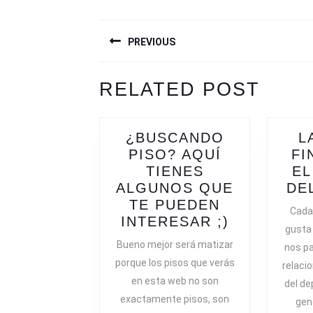
NAVEGACIÓN
PREVIOUS
DE
ENTRADAS
Previous
Next
RELATED POST
post:
post:
¿BUSCANDO
L
PISO? AQUÍ
FI
TIENES
EL
ALGUNOS QUE
DE
TE PUEDEN
Cada
¿BUSCAN
INTERESAR ;)
gusta
PISO?
Bueno mejor será matizar
nos p
AQUÍ
porque los pisos que verás
relaci
TIENES
en esta web no son
del de
ALGUNOS
exactamente pisos, son
gen
QUE