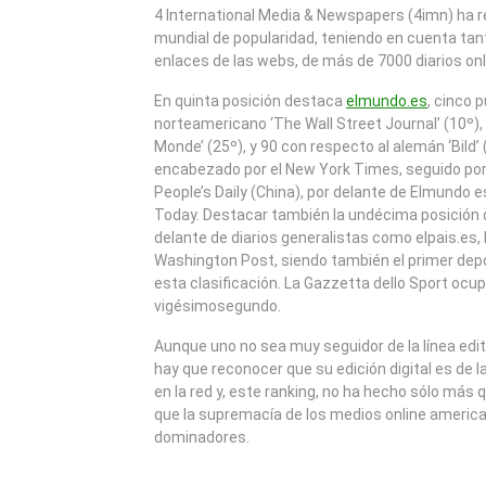
2010
4 International Media & Newspapers (4imn) ha re
mundial de popularidad, teniendo en cuenta tant
enlaces de las webs, de más de 7000 diarios onl
En quinta posición destaca
elmundo.es
, cinco 
norteamericano ‘The Wall Street Journal’ (10º), 
Monde’ (25º), y 90 con respecto al alemán ‘Bild’ 
encabezado por el New York Times, seguido por
People’s Daily (China), por delante de Elmundo 
Today. Destacar también la undécima posición 
delante de diarios generalistas como elpais.es,
Washington Post, siendo también el primer dep
esta clasificación. La Gazzetta dello Sport ocu
vigésimosegundo.
Aunque uno no sea muy seguidor de la línea edit
hay que reconocer que su edición digital es de 
en la red y, este ranking, no ha hecho sólo más q
que la supremacía de los medios online america
dominadores.