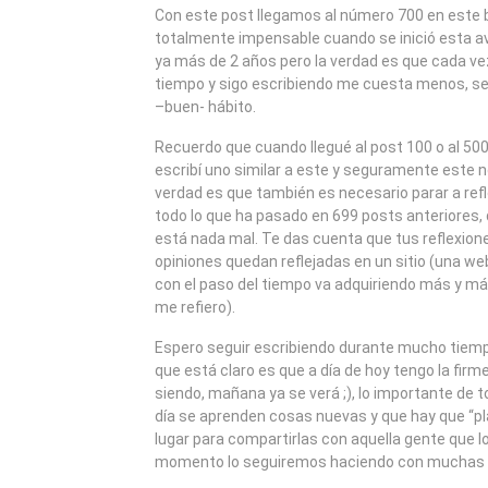
2011
Con este post llegamos al número 700 en este b
totalmente impensable cuando se inició esta a
ya más de 2 años pero la verdad es que cada ve
tiempo y sigo escribiendo me cuesta menos, se
–buen- hábito.
Recuerdo que cuando llegué al post 100 o al 50
escribí uno similar a este y seguramente este no
verdad es que también es necesario parar a refl
todo lo que ha pasado en 699 posts anteriores, 
está nada mal. Te das cuenta que tus reflexio
opiniones quedan reflejadas en un sitio (una we
con el paso del tiempo va adquiriendo más y má
me refiero).
Espero seguir escribiendo durante mucho tiemp
que está claro es que a día de hoy tengo la firm
siendo, mañana ya se verá ;), lo importante de 
día se aprenden cosas nuevas y que hay que “p
lugar para compartirlas con aquella gente que lo 
momento lo seguiremos haciendo con muchas