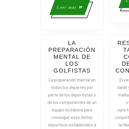
L
Leer
Leer más
más
LA
RE
PREPARACIÓN
T
MENTAL DE
C
LOS
D
LA
GOLFISTAS
CON
PREPARACI
La preparación mental en
El vi
MENTAL
todos los deportes por
tarde 
DE
parte de los deportistas o
mañan
LOS
de los componentes de un
o
GOLFISTAS
equipo es básica para
isport
conseguir esos éxitos
conjun
deportivos establecidos a
la Híp