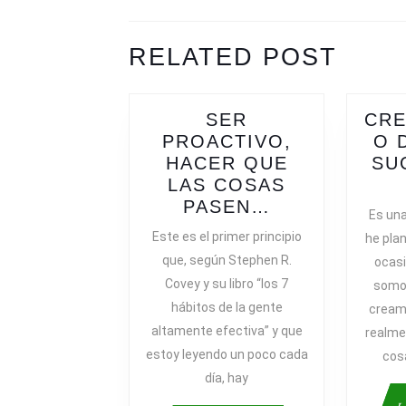
DE
ENTRADAS
Previous
Next
RELATED POST
post:
post:
SER
CRE
PROACTIVO,
O 
HACER QUE
SU
LAS COSAS
SER
PASEN…
Es una
PROACTIVO,
Este es el primer principio
he pla
HACER
que, según Stephen R.
ocasi
QUE
Covey y su libro “los 7
somos
LAS
hábitos de la gente
creamo
COSAS
altamente efectiva” y que
realme
PASEN…
estoy leyendo un poco cada
cos
día, hay