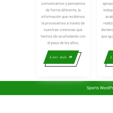
VS
comunicamos y pensamos
apropi
CREENCIAS
de forma diferente, la
indis
POTENCIADORA
información que recibimos
acab
la procesamos a través de
reali
nuestras creencias que
distanc
hemos ido acumulando con
que igu
el paso de los años,
Leer
Leer más
L
más
Sports WordP