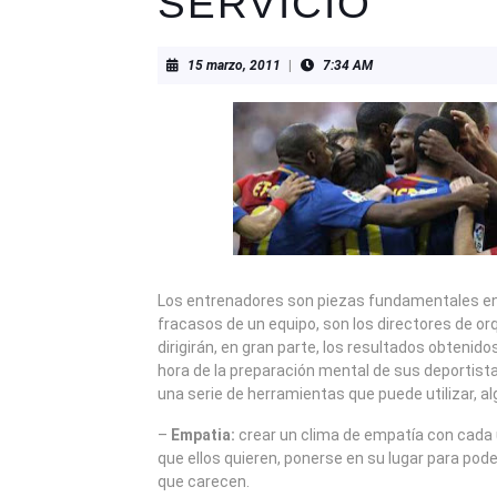
SERVICIO
15
15 marzo, 2011
|
7:34 AM
marzo,
2011
Los entrenadores son piezas fundamentales en l
fracasos de un equipo, son los directores de or
dirigirán, en gran parte, los resultados obtenido
hora de la preparación mental de sus deportista
una serie de herramientas que puede utilizar, al
–
Empatia:
crear un clima de empatía con cada u
que ellos quieren, ponerse en su lugar para pode
que carecen.