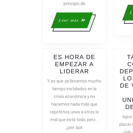
principio de
L
Leer
Leer más
más
ES HORA DE
T
EMPEZAR A
C
ES
LIDERAR
DEP
HORA
LO
Y es que ya llevamos mucho
DE
DE 
tiempo instalados en la
EMPEZAR
crisis económica y no
A
UN
hacemos nada más que
LIDERAR
D
repetirnos unos a otros lo
Ispor
mal que está todo, pero…
placer
¿por qué
sido