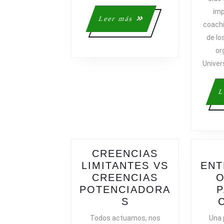
imp
Leer
Leer más
coachi
más
de lo
or
Univer
L
CREENCIAS
LIMITANTES VS
ENT
CREENCIAS
O
POTENCIADORA
P
CREENCIAS
S
LIMITANTES
Todos actuamos, nos
Una 