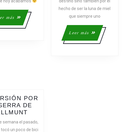
que hoy acabamos
destino sino también por el
hecho de ser la luna de miel
que siempre uno
Leer
er más
L
más
DA
Leer
Leer más
más
RSIÓN POR
S
SERRA DE
EXCURSIÓN
ELLMUNT
POR
de semana el pasado,
LA
 tocó un poco de bici