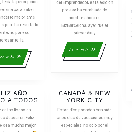
 tenía la percepción
del Emprendedor, esta edición
MARCARSE
BIZBA
serviría para saber
por eso ha cambiado de
UNOS
(SALÓ
nderte mejor ante
nombre ahora es
OBJETIVOS
DEL
tes pero ha resultado
BizBarcelona, ayer fue el
EMPR
ente, no por eso
primer día y
teresante, la
Leer
Leer más
más
Leer
er más
más
ELIZ AÑO
CANADÁ & NEW
FELIZ
CANADÁ
O A TODOS
YORK CITY
AÑO
&
 estas líneas os
Estos días pasados han sido
NUEVO
NEW
s desear un Feliz
unos días de vacaciones muy
A
YORK
ue sea mucho mejor
especiales, no sólo por el
TODOS
CITY