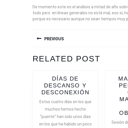
De momento este es el análisis a mitad de año sobr
todo pero en líneas generales no está mal, eso sí, h
porque es necesario aunque no sean tiempos muy pro
NAVEGACIÓN
PREVIOUS
DE
ENTRADAS
Previous
RELATED POST
post:
DÍAS DE
MA
DESCANSO Y
PE
DÍAS
DESCONEXIÓN
DE
M
Estos cuatro días en los que
DESCANSO
muchos hemos hecho
Y
OB
“puente” han sido unos días
DESCONEX
Sesión d
en los que ha habido un poco