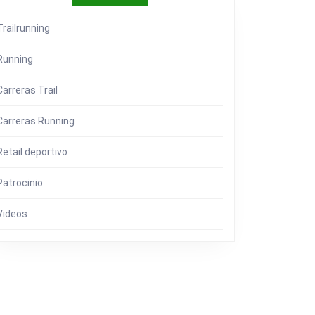
RCELONA
N
Trailrunning
Running
ENEDOR)
Carreras Trail
Carreras Running
Retail deportivo
Patrocinio
Videos