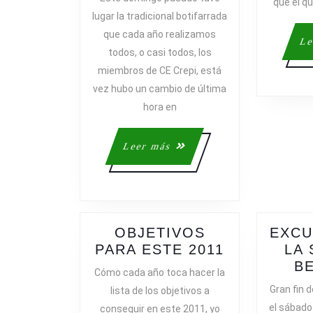
que el 
MÁS
lugar la tradicional botifarrada
Y…
que cada año realizamos
LA
Le
todos, o casi todos, los
TRADICIONA
miembros de CE Crepi, está
BOTIFARRA
vez hubo un cambio de última
DE
CE
hora en
CREPI
Leer
Leer más
más
OBJETIVOS
EXCU
OBJETIVO
PARA ESTE 2011
LA 
PARA
B
Cómo cada año toca hacer la
ESTE
Gran fin 
lista de los objetivos a
2011
el sábado
conseguir en este 2011, yo