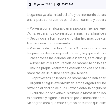
23
23 junio, 2011
|
7:45 AM
junio,
2011
Llegamos ya a la mitad del año y es momento de an
enero para ver si vamos por el buen camino y poder 
– Volver a correr alguna carrera popular: hemos vuel
7kms, esperamos correr alguna más hasta final de a
– Seguir con la formación: otro objetivo más que c
formándose continuamente.
– Procesos de coaching: 1 cada 3 meses como míni
las puertas de conseguir el primero, hay que esforz
– Pagar todas las deudas: ahí estamos, será difícil
– Aumentar 25% facturación: de momento no lo e
– Oficina propia: estuvimos estudiando esta posibil
maneras en un futuro habrá que tenerla.
– 1-2 proyectos potentes: de momento no han apar
– Organizar algún evento: intentamos organizar uno
razones al final no se pudo llevar a cabo, lo seguir
– Excursión de relevancia: hicimos la Maratón de l
experiencia y alguna excursión por la montaña pero d
Monegros creo que este objetivo está más que cump