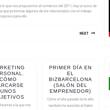
e lo que nos propusimos al comienzo del 2011, hay un poco de
ay que potenciar algunos de los relacionados con el trabajo
picios para ello.
NEXT
Next
post:
RKETING
PRIMER DÍA EN
f
RSONAL.
EL
CÓMO
BIZBARCELONA
ARCARSE
(SALÓN DEL
PRIME
UNOS
EMPRENEDOR)
MARKETING
DÍA
JETIVOS
Cómo el año pasado este año
IÓN
PERSONAL.
EN
iferente a la que me
también he asistido al Salón
CÓMO
EL