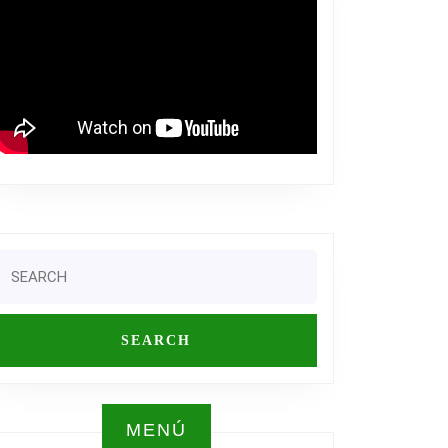
Search
or:
R
MENÚ