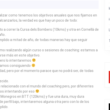
alizar como tenemos los objetivos anuales que nos fijamos en
alcanzarlos, la verdad es que hay un poco de todo:
to a correr la Cursa dels Bombers (10kms) y otra en Cornellà de
ño..
umplido a mitad de año, de todas maneras hay que seguir
mo realizando algún curso o sesiones de coaching: estamos a
arse más en este objetivo.
 pero lo intentaremos
stamos consiguiendo
idad, pero por el momento parace que no podrá ser, de todas
ecido.
 relacionado con el mundo del coaching pero, por diferentes
emos intentando por eso
os Monegros en BTT (120kms) y fue una dura, muy dura
e perfil bajo, intentaremos alguna otra pero con lo de los
lido.