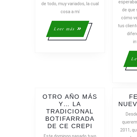
esperaba,
de todo, muy variados, la cual
de que 
cosa a mí
cómo ve
tus clien
Leer
Leer más
difer
más
in
Le
OTRO AÑO MÁS
F
Y… LA
NUEV
TRADICIONAL
Desde
BOTIFARRADA
queremo
OTRO
DE CE CREPI
2011, q
AÑO
Este domingo pasado tuvo