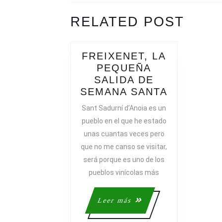
ENTRADAS
Previous
Next
RELATED POST
post:
post:
FREIXENET, LA
PEQUEÑA
SALIDA DE
FREIXENE
SEMANA SANTA
LA
Sant Sadurní d’Anoia es un
PEQUEÑA
pueblo en el que he estado
SALIDA
unas cuantas veces pero
DE
que no me canso se visitar,
SEMANA
será porque es uno de los
SANTA
pueblos vinícolas más
Leer
Leer más
más