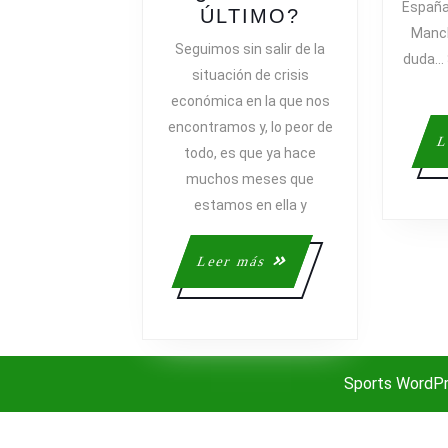
España 
SIGUE
ÚLTIMO?
Manch
LA
Seguimos sin salir de la
duda… 
INCERTIDUM
situación de crisis
ECONÓMICA,
económica en la que nos
AHORA
encontramos y, lo peor de
IRLANDA
L
todo, es que ya hace
Y…
muchos meses que
¿SERÁ
EL
estamos en ella y
ÚLTIMO?
Leer
Leer más
más
Sports WordP