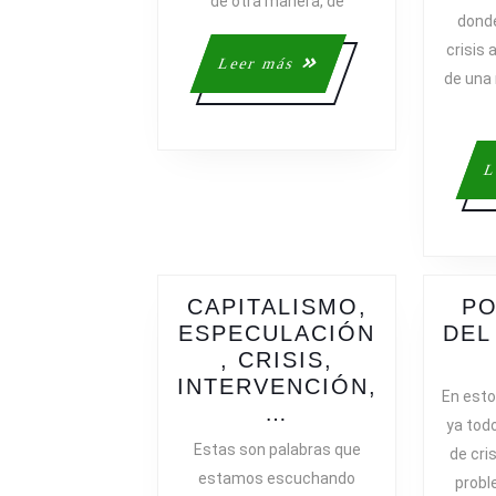
de otra manera, de
donde
crisis 
Leer
Leer más
de una 
más
L
CAPITALISMO,
PO
ESPECULACIÓN
DEL
, CRISIS,
INTERVENCIÓN,
En esto
CAPITALISMO,
…
ya tod
ESPECULACIÓN,
Estas son palabras que
de cris
CRISIS,
estamos escuchando
probl
INTERVENCIÓN,