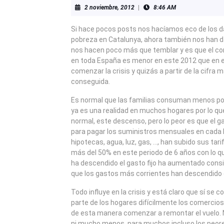
2
2 noviembre, 2012
|
8:46 AM
noviembre,
2012
Si hace pocos posts nos hacíamos eco de los da
pobreza en Catalunya, ahora también nos han d
nos hacen poco más que temblar y es que el co
en toda España es menor en este 2012 que en el
comenzar la crisis y quizás a partir de la cifra 
conseguida.
Es normal que las familias consuman menos por l
ya es una realidad en muchos hogares por lo qu
normal, este descenso, pero lo peor es que el gas
para pagar los suministros mensuales en cada
hipotecas, agua, luz, gas, …, han subido sus tar
más del 50% en este periodo de 6 años con lo 
ha descendido el gasto fijo ha aumentado cons
que los gastos más corrientes han descendido
Todo influye en la crisis y está claro que sí s
parte de los hogares difícilmente los comerci
de esta manera comenzar a remontar el vuelo. 
ni mucho menos, para muchos incluso los peor