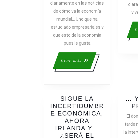
diariamente en las noticias
clar
…
de cómo va la economía
viv
mundial… Uno que ha
estudiado empresariales y
L
que esto de la economía
pues le gusta
Leer
Leer más
más
SIGUE LA
… 
INCERTIDUMBR
P
E ECONÓMICA,
El do
AHORA
tarde 
IRLANDA Y…
la inte
¿SERÁ EL