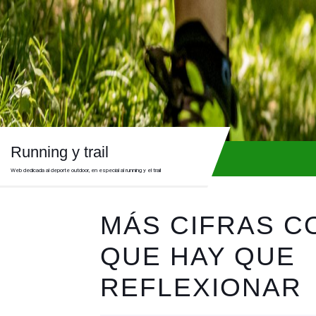
Skip
to
content
Skip
to
content
Running y trail
Web dedicada al deporte outdoor, en especial al running y el trail
MÁS CIFRAS C
QUE HAY QUE
REFLEXIONAR