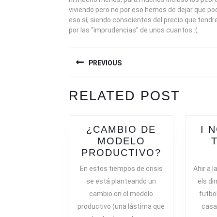
viviendo pero no por eso hemos de dejar que po
eso sí, siendo conscientes del precio que ten
por las “imprudencias” de unos cuantos :(.
NAVEGACIÓN
PREVIOUS
DE
ENTRADAS
Previous
Next
RELATED POST
post:
post:
¿CAMBIO DE
I 
MODELO
¿CAMBIO
PRODUCTIVO?
DE
En estos tiempos de crisis
Ahir a 
MODELO
se está planteando un
els di
PRODUCT
cambio en el modelo
futbol
productivo (una lástima que
casa,