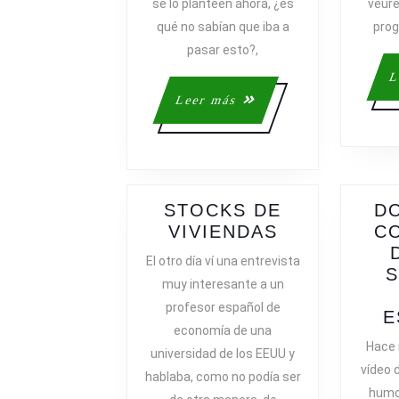
se lo planteen ahora, ¿es
veure
qué no sabían que iba a
prog
pasar esto?,
L
Leer
Leer más
más
STOCKS DE
DO
STOCKS
VIVIENDAS
C
DE
El otro día ví una entrevista
VIVIENDAS
S
muy interesante a un
profesor español de
E
economía de una
Hace
universidad de los EEUU y
vídeo 
hablaba, como no podía ser
humor