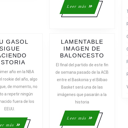
‘NUEVA’
Leer
Leer más
CAIXAB
más
U GASOL
LAMENTABLE
SIGUE
IMAGEN DE
LAMEN
ACIENDO
BALONCESTO
PAU
IMAGE
ISTORIA
El final del partido de este fin
GASOL
DE
rimer año en la NBA
de semana pasado de la ACB
SIGUE
BALON
el rookie del año, algo
entre el Baskonia y el Bilbao
HACIENDO
 que, de momento, no
Basket será una de las
HISTORIA
to a repetir ningún
imágenes que pasarán a la
nacido fuera de los
historia
EEUU.
Leer
Leer más
más
Leer
er más