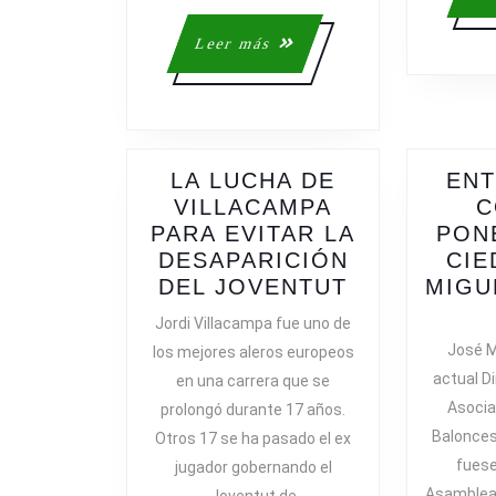
BASKET
Leer
Leer más
más
LA LUCHA DE
ENT
VILLACAMPA
C
PARA EVITAR LA
PON
DESAPARICIÓN
CIE
LA
DEL JOVENTUT
MIGU
LUCHA
Jordi Villacampa fue uno de
DE
José Mi
los mejores aleros europeos
VILLACAMP
actual Di
en una carrera que se
PARA
Asocia
prolongó durante 17 años.
EVITAR
Balonces
Otros 17 se ha pasado el ex
LA
fuese
jugador gobernando el
DESAPARIC
Asamblea 
Joventut de