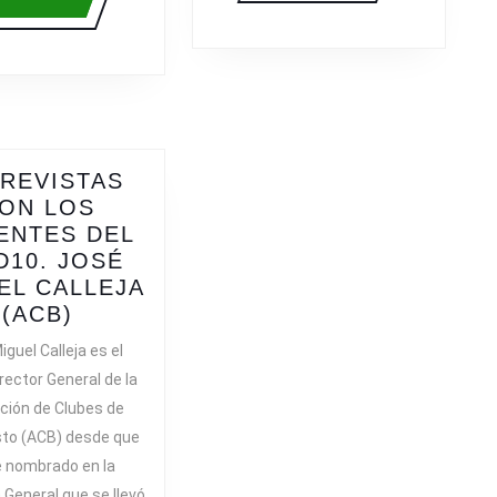
más
REVISTAS
ON LOS
ENTES DEL
D10. JOSÉ
EL CALLEJA
ENTREVISTAS
(ACB)
CON
guel Calleja es el
A
LOS
rector General de la
PONENTES
ción de Clubes de
DEL
to (ACB) desde que
CIED10.
 nombrado en la
IÓN
JOSÉ
General que se llevó