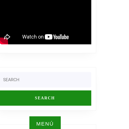
SKET
Search
or:
,
A
A
MENÚ