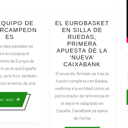
post:
EQUIPO DE
EL EUROBASKET
,
ERCAMPEON
EN SILLA DE
UN
ES
RUEDAS,
EQUIPO
PRIMERA
s días pasados se
DE
APUESTA DE LA
ró en Lituania el
SUPERCAMPEONES
‘NUEVA’
nato de Europa de
EL
CAIXABANK
to en la que España
EUROBA
El acuerdo, firmado ya tras la
, ya lo hizo también
EN
f
fusión completa con Bankia,
ción anterior, de una
SILLA
reafirma a la entidad como un
DE
patrocinador de referencia en
RUEDAS
Leer
er más
el deporte adaptado en
PRIMER
más
España. CaixaBank ya opera
APUEST
DE
de forma
LA