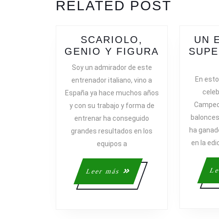
RELATED POST
post:
SCARIOLO,
UN 
SCARIOLO
GENIO Y FIGURA
SUP
GENIO
Soy un admirador de este
Y
En esto
entrenador italiano, vino a
FIGURA
celeb
España ya hace muchos años
Campeo
y con su trabajo y forma de
balonces
entrenar ha conseguido
ha ganado
grandes resultados en los
en la edi
equipos a
Le
Leer
Leer más
más