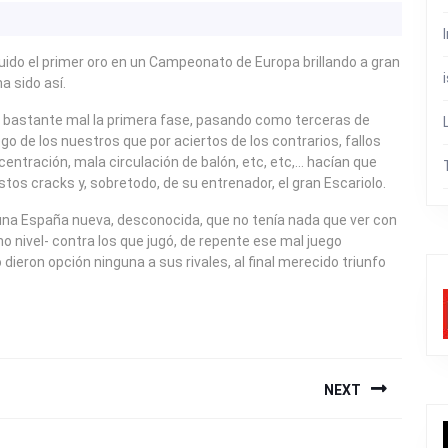
ido el primer oro en un Campeonato de Europa brillando a gran
a sido así.
bastante mal la primera fase, pasando como terceras de
o de los nuestros que por aciertos de los contrarios, fallos
centración, mala circulación de balón, etc, etc,… hacían que
os cracks y, sobretodo, de su entrenador, el gran Escariolo.
 una España nueva, desconocida, que no tenía nada que ver con
o nivel- contra los que jugó, de repente ese mal juego
ieron opción ninguna a sus rivales, al final merecido triunfo
NEXT
Next