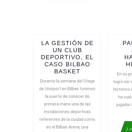
LA GESTIÓN DE
PA
UN CLUB
DEPORTIVO, EL
H
CASO BILBAO
H
LA
BASKET
En su p
GESTIÓN
Durante la semana del Stage
logró ser 
DE
de Unisport en Bilbao tuvimos
histórico
UN
la suerte de conocer de
ha vuel
CLUB
primera mano una de las
jugador 
DEPORTIVO,
instalaciones deportivas
EL
referentes de la ciudad como
CASO
BILBAO
es el Bilbao Arena, una
Le