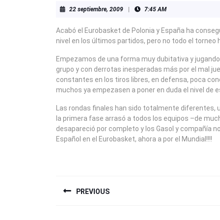
22
22 septiembre, 2009
|
7:45 AM
septiembre,
2009
Acabó el Eurobasket de Polonia y España ha consegu
nivel en los últimos partidos, pero no todo el torneo h
Empezamos de una forma muy dubitativa y jugando 
grupo y con derrotas inesperadas más por el mal jueg
constantes en los tiros libres, en defensa, poca con
muchos ya empezasen a poner en duda el nivel de est
Las rondas finales han sido totalmente diferentes,
la primera fase arrasó a todos los equipos –de much
desapareció por completo y los Gasol y compañía no d
Español en el Eurobasket, ahora a por el Mundial!!!!
NAVEGACIÓN
PREVIOUS
DE
ENTRADAS
Previous