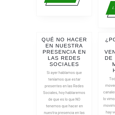
más
L
QUÉ NO HACER
¿P
EN NUESTRA
PRESENCIA EN
VE
LAS REDES
DE
QUÉ
SOCIALES
NO
Si ayer hablamos que
HACER
Tod
teníamos que estar
EN
movem
presentes en las Redes
NUESTRA
canales
Sociales, hoy hablaremos
PRESENCIA
lo vimo
de que es lo que NO
EN
movimi
tenemos que hacer en
LAS
hay 
REDES
nuestra presencia en las