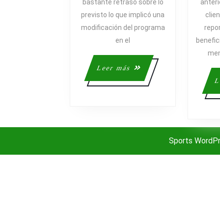
bastante retraso sobre lo
anteri
SOBRE
previsto lo que implicó una
clie
LAS
modificación del programa
repo
TENDENCI
EN
en el
benefic
INTERNET
men
Leer
Leer más
más
L
Sports WordP