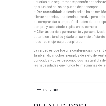
usuarios que seguramente pasarán por delante 
oportunidad así no se puede dejar escapar.
–
Dar comodidad:
la tienda online ha de ser fác
cliente necesita, una tienda atractiva pero sob
de comprar, dar siempre facilidades de todo tipo
compre y, sobretodo, repita en su compra.
–
Cliente:
servicio permanente y personalizado, 
estar bien atendido y darle un servicio eficiente
nuestros mejores prescriptores
La verdad es que fue una conferencia muy entre
también dio muchos ejemplos de éxito de venta 
conocidos y otros desconocidos hasta el día de
las necesidades que nunca te imaginarías de la
NAVEGACIÓN
PREVIOUS
DE
ENTRADAS
Previous
Next