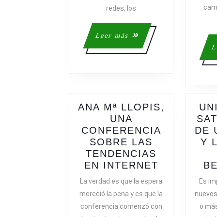
SOCIALES
camb
redes, los
Leer
Leer más
más
L
ANA Mª LLOPIS,
UN
UNA
SAT
CONFERENCIA
DE 
SOBRE LAS
Y 
TENDENCIAS
ANA
EN INTERNET
BE
Mª
La verdad es que la espera
Es im
LLOPIS,
mereció la pena y es que la
nuevos 
UNA
conferencia comenzó con
o más
CONFEREN