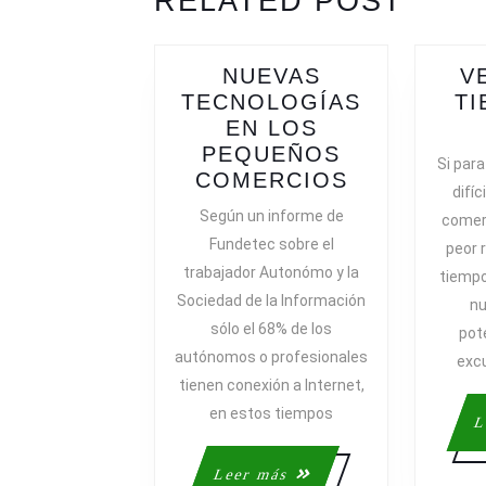
RELATED POST
post:
post:
NUEVAS
V
TECNOLOGÍAS
TI
EN LOS
PEQUEÑOS
Si par
NUEVAS
COMERCIOS
difíc
TECNOLOG
Según un informe de
comerc
EN
Fundetec sobre el
peor 
LOS
trabajador Autonómo y la
tiempo
PEQUEÑOS
Sociedad de la Información
nu
COMERCIO
sólo el 68% de los
pot
autónomos o profesionales
exc
tienen conexión a Internet,
en estos tiempos
L
Leer
Leer más