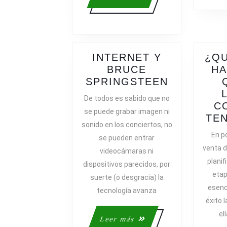
más
INTERNET Y
¿QU
BRUCE
HA
INTERNET
SPRINGSTEEN
Y
De todos es sabido que no
BRUCE
C
se puede grabar imagen ni
SPRINGS
TEN
sonido en los conciertos, no
En p
se pueden entrar
venta 
videocámaras ni
planif
dispositivos parecidos, por
etap
suerte (o desgracia) la
esenc
tecnología avanza
éxito l
el
Leer
Leer más