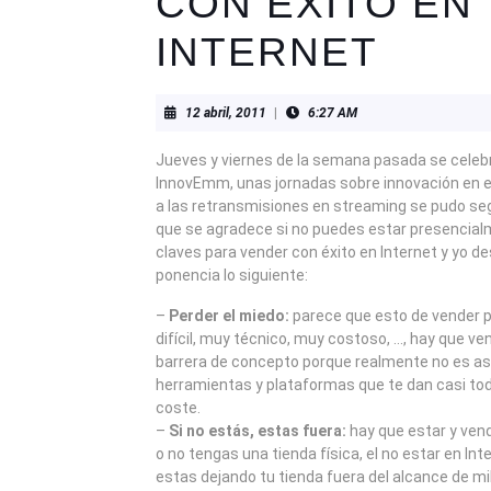
CON ÉXITO EN
INTERNET
12
12 abril, 2011
|
6:27 AM
abril,
2011
Jueves y viernes de la semana pasada se cele
InnovEmm, unas jornadas sobre innovación en el
a las retransmisiones en streaming se pudo seg
que se agradece si no puedes estar presencialm
claves para vender con éxito en Internet y yo d
ponencia lo siguiente:
–
Perder el miedo:
parece que esto de vender p
difícil, muy técnico, muy costoso, …, hay que v
barrera de concepto porque realmente no es as
herramientas y plataformas que te dan casi t
coste.
–
Si no estás, estas fuera:
hay que estar y vend
o no tengas una tienda física, el no estar en Int
estas dejando tu tienda fuera del alcance de mi