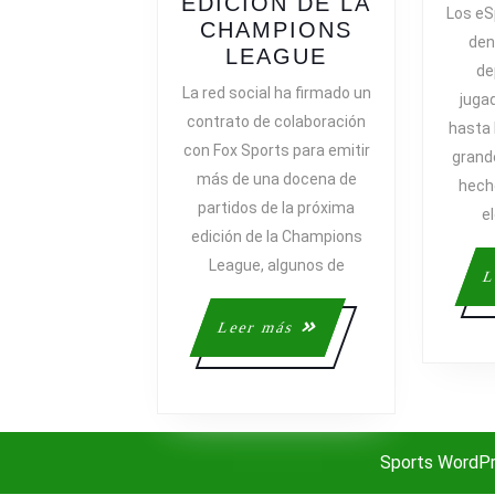
EDICIÓN DE LA
Los eS
CHAMPIONS
den
FACEBOOK
LEAGUE
de
EMITIRÁ
La red social ha firmado un
juga
EN
contrato de colaboración
hasta 
DIRECTO
con Fox Sports para emitir
grand
MÁS
más de una docena de
DE
hech
partidos de la próxima
DOCE
e
edición de la Champions
PARTIDOS
DE
League, algunos de
L
LA
PRÓXIMA
Leer
Leer más
EDICIÓN
más
DE
LA
CHAMPIONS
LEAGUE
Sports WordP