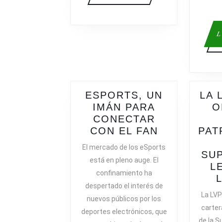
L
ESPORTS, UN
LA 
IMÁN PARA
O
CONECTAR
ESPORTS,
CON EL FAN
PAT
UN
El mercado de los eSports
IMÁN
SUP
está en pleno auge. El
PARA
L
confinamiento ha
CONECTAR
despertado el interés de
CON
La LVP
nuevos públicos por los
EL
carter
deportes electrónicos, que
FAN
de la S