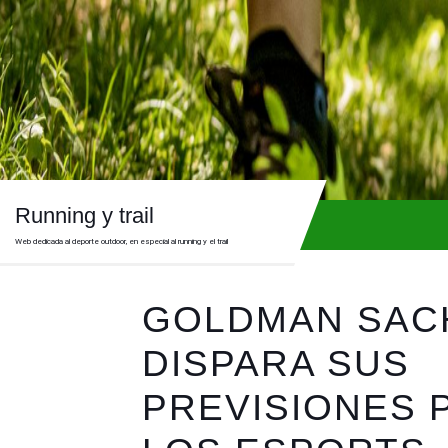
Skip
to
content
Skip
to
content
Running y trail
Web dedicada al deporte outdoor, en especial al running y el trail
GOLDMAN SAC
DISPARA SUS
PREVISIONES 