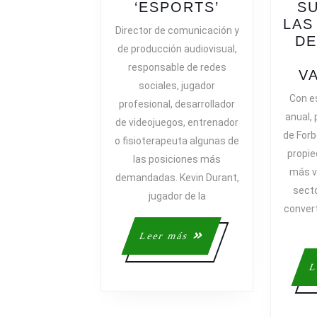
SE
‘ESPORTS’
SU
BUSCAN
LAS
Director de comunicación y
PROFESION
DE
de producción audiovisual,
PARA
responsable de redes
TRABAJAR
V
sociales, jugador
EN
Con e
profesional, desarrollador
‘ESPORTS’
anual, 
de videojuegos, entrenador
de Forb
o fisioterapeuta algunas de
propie
las posiciones más
más v
demandadas. Kevin Durant,
secto
jugador de la
convert
Leer
Leer más
más
L