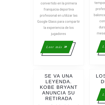
tempora
convertido en la primera
profe
franquicia deportiva
balonc
profesional en utilizar las
con
Google Glass para compartir
dur
la experiencia de los
meses
jugadores
L
Leer
Leer más
más
SE VA UNA
LO
LEYENDA.
D
KOBE BRYANT
ANUNCIA SU
L
SE
RETIRADA
VA