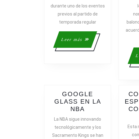
EN
durante uno de los eventos
PARÍS
previos al partido de
no
EN
2021
temporada regular
balon
Y
acuerd
ESTUDIA
Leer
Leer más
DAR
más
EL
L
SALTO
A
ESPAÑA
GOOGLE
CO
GLASS EN LA
ESP
GOOGLE
NBA
CO
GLASS
La NBA sigue innovando
EN
Esta
tecnológicamente y los
LA
com
Sacramento Kings se han
NBA