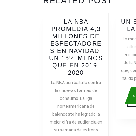
RELATED POST
post:
post:
LA NBA
UN 
PROMEDIA 4,3
LA
MILLONES DE
La mad
ESPECTADORE
al l
S EN NAVIDAD,
edici
UN 16% MENOS
de la 
QUE EN 2019-
que, co
LA
2020
ha ido 
NBA
La NBA aún batalla contra
PROMEDIA
las nuevas formas de
4,3
L
consumo. La liga
MILLONES
norteamericana de
DE
baloncesto ha logrado la
ESPECTADORE
mejor cifra de audiencia en
EN
NAVIDAD,
su semana de estreno