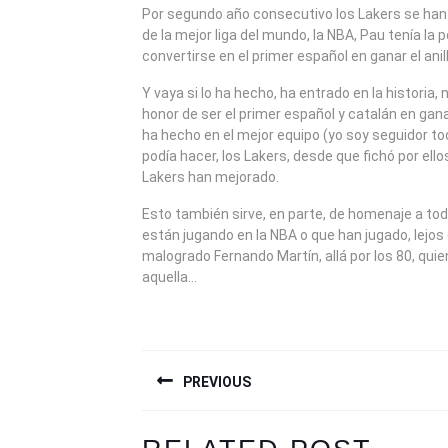
2009
Por segundo año consecutivo los Lakers se han c
de la mejor liga del mundo, la NBA, Pau tenía la p
convertirse en el primer español en ganar el anil
Y vaya si lo ha hecho, ha entrado en la historia, n
honor de ser el primer español y catalán en ganar 
ha hecho en el mejor equipo (yo soy seguidor toda
podía hacer, los Lakers, desde que fichó por ello
Lakers han mejorado.
Esto también sirve, en parte, de homenaje a to
están jugando en la NBA o que han jugado, lejos
malogrado Fernando Martín, allá por los 80, quien
aquella…
NAVEGACIÓN
PREVIOUS
DE
ENTRADAS
Previous
Next