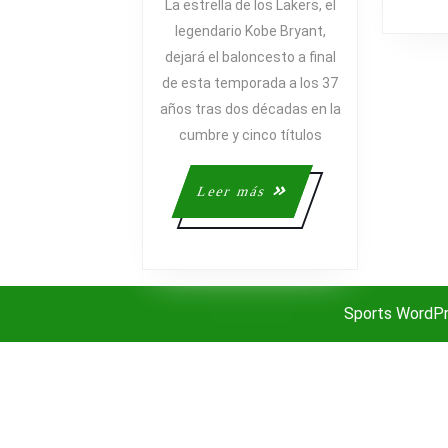
La estrella de los Lakers, el
UNA
legendario Kobe Bryant,
LEYENDA.
dejará el baloncesto a final
KOBE
de esta temporada a los 37
BRYANT
años tras dos décadas en la
ANUNCIA
cumbre y cinco títulos
SU
RETIRADA
Leer
Leer más
más
Sports WordP