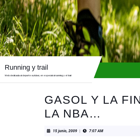
Skip
to
content
Skip
to
content
Running y trail
Web dedicada al deporte outdoor, en especial al running y el trail
GASOL Y LA FI
LA NBA…
15
15 junio, 2009
|
7:07 AM
junio,