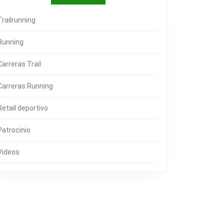
Trailrunning
Running
Carreras Trail
Carreras Running
Retail deportivo
Patrocinio
Videos
L
SS,