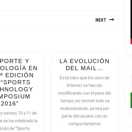
NEXT
Next
post:
PORTE Y
LA EVOLUCIÓN
LA
OLOGÍA EN
DEL MAIL…
EVOLUC
2ª EDICIÓN
Está claro que los usos de
DEL
 “SPORTS
f
Internet se han ido
MAIL…
CHNOLOGY
modificando con el paso del
MPOSIUM
tiempo, es normal todo va
DEPORTE
2016”
evolucionando, ya sea por
Y
 y viernes 10 y 11 de
parte del usuario con un
TECNOLOGÍA
e se ha celebrado la
EN
comportamiento
ición de “Sports
LA