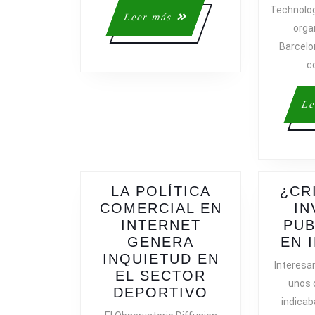
Technolo
MÍ,
Leer
Leer más
organ
CLARO)
más
Barcelo
;)
c
Le
LA POLÍTICA
¿CR
COMERCIAL EN
IN
INTERNET
PUB
GENERA
EN 
INQUIETUD EN
Interesan
EL SECTOR
unos d
LA
DEPORTIVO
indicab
POLÍTICA