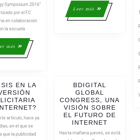
gy Symposium 2016”
2ª
Leer
Leer más
izado por el F.C
EDICIÓN
más
na en colaboración
DE
“SPORTS
on la escuela
TECHNOLOGY
SYMPOSIUM
Leer
er más
2016”
más
ISIS EN LA
BDIGITAL
VERSIÓN
GLOBAL
LICITARIA
CONGRESS, UNA
¿CRISIS
INTERNET?
VISIÓN SOBRE
EN
EL FUTURO DE
te artículo, hace ya
LA
BDIGITA
INTERNET
ías, en el que se
INVERSIÓN
GLOBAL
Hasta mañana jueves, se está
a que la publicidad
PUBLICITARIA
CONGRE