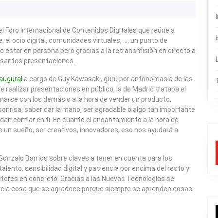
 Foro Internacional de Contenidos Digitales que reúne a
, el ocio digital, comunidades virtuales, …, un punto de
o estar en persona pero gracias a la retransmisión en directo a
resantes presentaciones.
augural
a cargo de Guy Kawasaki, gurú por antonomasia de las
 realizar presentaciones en público, la de Madrid trataba el
onarse con los demás o a la hora de vender un producto,
onrisa, saber dar la mano, ser agradable o algo tan importante
an confiar en ti. En cuanto el encantamiento a la hora de
 un sueño, ser creativos, innovadores, eso nos ayudará a
Gonzalo Barrios sobre claves a tener en cuenta para los
lento, sensibilidad digital y paciencia por encima del resto y
tores en concreto. Gracias a las Nuevas Tecnologías se
ncia cosa que se agradece porque siempre se aprenden cosas