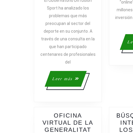
El Observatorio Diffusion
“online
COMERCIAL
Sport ha analizado los
millones
EN
problemas que más
inversión
INTERNET
preocupan al sector del
GENERA
deporte en su conjunto. A
INQUIETUD
través de una consulta en la
EN
Le
EL
que han participado
SECTOR
centenares de profesionales
DEPORTIVO
del
Leer
Leer más
más
OFICINA
BÚS
VIRTUAL DE LA
INT
OFICINA
GENERALITAT
LOS