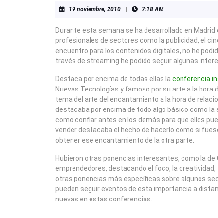
19
19 noviembre, 2010
|
7:18 AM
noviembre,
2010
Durante esta semana se ha desarrollado en Madrid el
profesionales de sectores como la publicidad, el cine
encuentro para los contenidos digitales, no he podid
través de streaming he podido seguir algunas inte
Destaca por encima de todas ellas la
conferencia in
Nuevas Tecnologías y famoso por su arte a la hora de
tema del arte del encantamiento a la hora de relaci
destacaba por encima de todo algo básico como la s
como confiar antes en los demás para que ellos pued
vender destacaba el hecho de hacerlo como si fuese
obtener ese encantamiento de la otra parte.
Hubieron otras ponencias interesantes, como la de 
emprendedores, destacando el foco, la creatividad, ta
otras ponencias más específicas sobre algunos sec
pueden seguir eventos de esta importancia a dista
nuevas en estas conferencias.