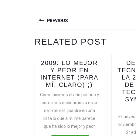
NAVEGACIÓN
PREVIOUS
DE
ENTRADAS
Previous
RELATED POST
post:
2009: LO MEJOR
DE
Y PEOR EN
TECN
INTERNET (PARA
LA 
2009:
MÍ, CLARO) ;)
DE
LO
TE
Como hicimos el año pasado y
MEJOR
SY
como nos dedicamos a esto
Y
de internet, pondré en una
PEOR
El jueves
lista lo que a mi me parece
EN
noviembr
que ha sido lo mejor y peor
INTERNET
2ª ed
(PARA