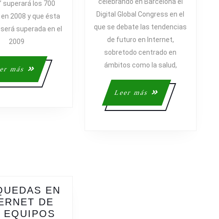
celebrando en Barcelona el
” superará los 700
EN
UNA
Digital Global Congress en el
 en 2008 y que ésta
INTERNET?
VISIÓN
que se debate las tendencias
 será superada en el
SOBRE
de futuro en Internet,
EL
2009
sobretodo centrado en
FUTURO
DE
ámbitos como la salud,
Leer
er más
INTERNE
más
Leer
Leer más
más
QUEDAS EN
ERNET DE
 EQUIPOS