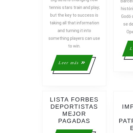
Barcel
IS
tennis stars train and play;
histór
SERVING
but the key to success is
Godó q
TOP
taking all that information
se d
TENNIS
and turning it into
PLAYERS
Ope
something players can use
A
MATCH-
to win.
L
WINNING
ADVANTAG
Leer
Leer más
más
LISTA FORBES
DEPORTISTAS
IM
MEJOR
LISTA
PAGADAS
PAT
FORBES