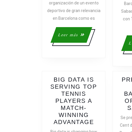
organización de un evento
Bar
deportivo de gran relevancia
Sabad
en Barcelona como es
con 
Leer
Leer más
más
L
BIG DATA IS
PR
SERVING TOP
TENNIS
B
PLAYERS A
O
MATCH-
S
WINNING
Se pre
BIG
ADVANTAGE
Cent 
DATA
Big data is changing how