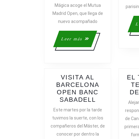
DE
Mágica acoge el Mutua
parisi
ÉXITO
Madrid Open, que llega de
EN
nuevo acompañado
EL
L
MUTUA
MADRID
Leer
Leer más
OPEN
más
VISITA AL
EL 
BARCELONA
T
OPEN BANC
DE
VISITA
SABADELL
Aleja
AL
Este martes por la tarde
respon
BARCELONA
tuvimos la suerte, con los
de Cana
OPEN
compañeros del Máster, de
primera
BANC
conocer por dentro la
form
SABADELL