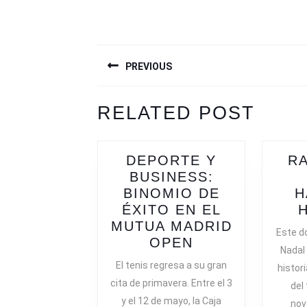
NAVEGACIÓN
PREVIOUS
DE
ENTRADAS
Previous
Next
RELATED POST
post:
post:
DEPORTE Y
RA
BUSINESS:
BINOMIO DE
H
ÉXITO EN EL
MUTUA MADRID
Este d
DEPORTE
OPEN
Nadal 
Y
El tenis regresa a su gran
histor
BUSINESS:
cita de primavera. Entre el 3
del 
BINOMIO
y el 12 de mayo, la Caja
nov