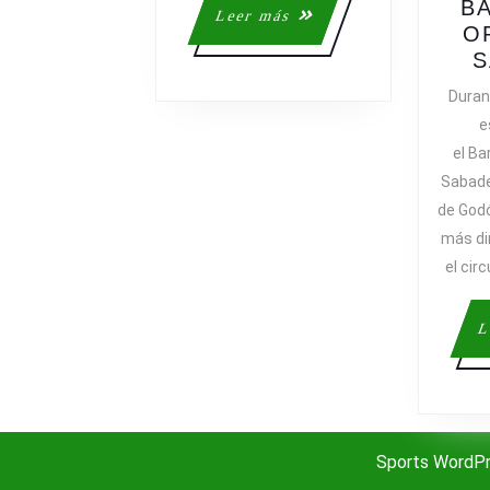
DEPORTIST
B
Leer
Leer más
MEJOR
O
más
PAGADAS
S
Duran
e
el B
Sabade
de Godó
más di
el cir
L
Sports WordP