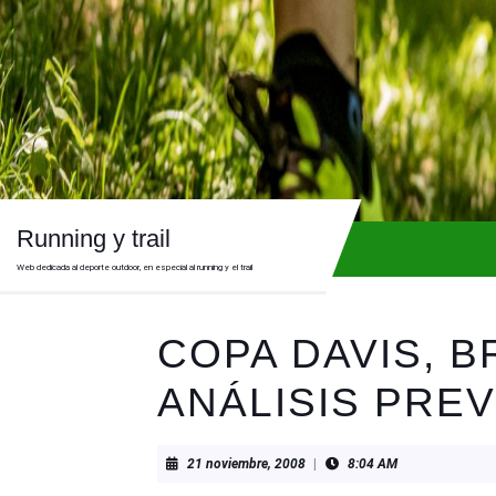
Skip
to
content
Skip
to
content
Running y trail
Web dedicada al deporte outdoor, en especial al running y el trail
COPA DAVIS, 
ANÁLISIS PREV
21
21 noviembre, 2008
|
8:04 AM
noviembre,