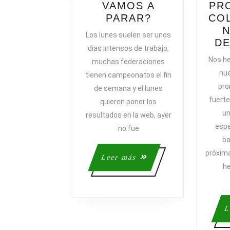
VAMOS A
PR
¿A
PARAR?
CO
DÓNDE
N
Los lunes suelen ser unos
VAMOS
DE
dias intensos de trabajo,
A
Nos h
muchas federaciones
PARAR?
nue
tienen campeonatos el fin
pro
de semana y el lunes
fuert
quieren poner los
un
resultados en la web, ayer
esp
no fue
ba
próxim
Leer
Leer más
he
más
L