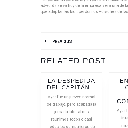
adwords se va hoy de la empresa y era una de l
que adaptar las bic… perdón los Porsches de lo
NAVEGACIÓN
PREVIOUS
DE
ENTRADAS
Previous
Next
RELATED POST
post:
post:
LA DESPEDIDA
E
LA
DEL CAPITÁN…
DESPEDI
Ayer fue un jueves normal
DEL
CO
de trabajo, pero acabada la
CAPITÁN
Ayer f
jornada laboral nos
int
reunimos todos o casi
muc
todos los compañeros de