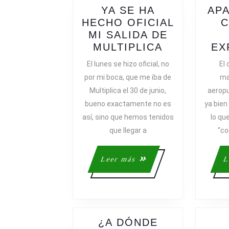
YA SE HA
APA
HECHO OFICIAL
C
MI SALIDA DE
YA
MULTIPLICA
EX
SE
El lunes se hizo oficial, no
El 
HA
por mi boca, que me iba de
ma
HECHO
Multiplica el 30 de junio,
aeropu
OFICIAL
bueno exactamente no es
ya bien
MI
así, sino que hemos tenidos
lo que
SALIDA
que llegar a
“co
DE
MULTIPLIC
Leer
Leer más
L
más
¿A DÓNDE