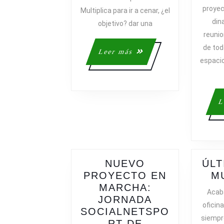
proyec
Multiplica para ir a cenar, ¿el
din
objetivo? dar una
reuni
de tod
Leer
Leer más
espacio
más
L
NUEVO
ÚLT
PROYECTO EN
M
MARCHA:
Acaba
JORNADA
oficin
SOCIALNETSPO
siempre
RT DE