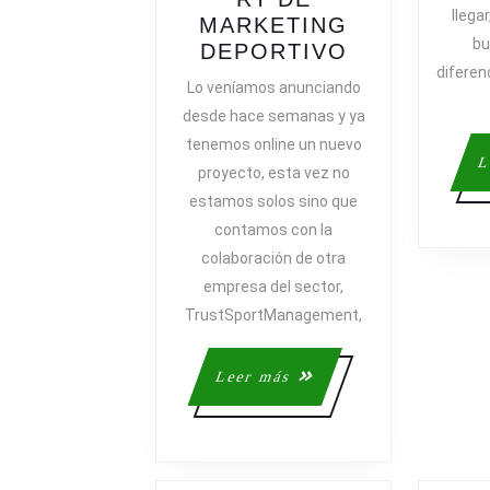
llega
MARKETING
bu
NUEVO
DEPORTIVO
diferen
PROYECTO
Lo veníamos anunciando
EN
desde hace semanas y ya
MARCHA:
tenemos online un nuevo
JORNADA
L
proyecto, esta vez no
SOCIALNE
estamos solos sino que
DE
contamos con la
MARKETIN
DEPORTIV
colaboración de otra
empresa del sector,
TrustSportManagement,
Leer
Leer más
más