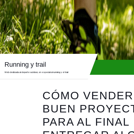
Skip
to
content
Skip
to
content
Running y trail
Web dedicada al deporte outdoor, en especial al running y el trail
CÓMO VENDER
BUEN PROYEC
PARA AL FINAL