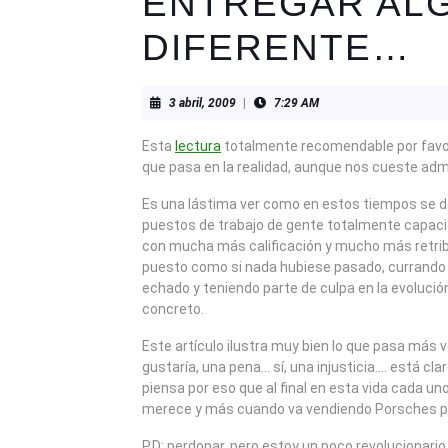
ENTREGAR AL
DIFERENTE…
3
3 abril, 2009
|
7:29 AM
abril,
2009
Esta
lectura
totalmente recomendable por favor,
que pasa en la realidad, aunque nos cueste admi
Es una lástima ver como en estos tiempos se 
puestos de trabajo de gente totalmente capaci
con mucha más calificación y mucho más retrib
puesto como si nada hubiese pasado, currando 
echado y teniendo parte de culpa en la evolució
concreto.
Este artículo ilustra muy bien lo que pasa más 
gustaría, una pena… sí, una injusticia…. está cla
piensa por eso que al final en esta vida cada uno
merece y más cuando va vendiendo Porsches p
P.D: perdonar, pero estoy un poco revolucionari