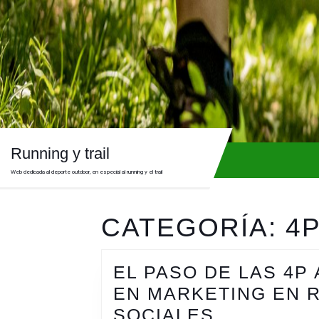
Skip
to
content
Skip
to
content
Running y trail
Web dedicada al deporte outdoor, en especial al running y el trail
CATEGORÍA:
4P
EL PASO DE LAS 4P 
EN MARKETING EN 
EL
SOCIALES