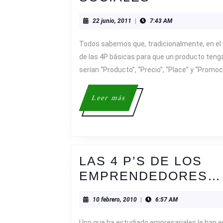
PASO
22
22 junio, 2011
|
7:43 AM
DE
junio,
LAS
2011
Todos sabemos que, tradicionalmente, en el
4P
de las 4P básicas para que un producto tenga
A
serían “Producto”, “Precio”, “Place” y “Promoci
LAS
Leer
Leer más
4C
más
EN
MARKETI
EN
LAS 4 P’S DE LOS
REDES
EMPRENDEDORES…
SOCIALES
10
10 febrero, 2010
|
6:57 AM
febrero,
2010
Uno que ha estudiado empresariales le han 