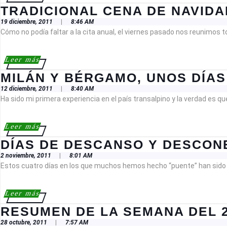
más
TRADICIONAL CENA DE NAVIDA
19
19 diciembre, 2011
|
8:46 AM
diciembre,
Cómo no podía faltar a la cita anual, el viernes pasado nos reunimo
2011
Leer
Leer más
más
MILÁN Y BÉRGAMO, UNOS DÍAS
12
12 diciembre, 2011
|
8:40 AM
diciembre,
Ha sido mi primera experiencia en el país transalpino y la verdad es
2011
Leer
Leer más
más
DÍAS DE DESCANSO Y DESCON
2
2 noviembre, 2011
|
8:01 AM
noviembre,
Estos cuatro días en los que muchos hemos hecho “puente” han sido un
2011
Leer
Leer más
más
RESUMEN DE LA SEMANA DEL 
28
28 octubre, 2011
|
7:57 AM