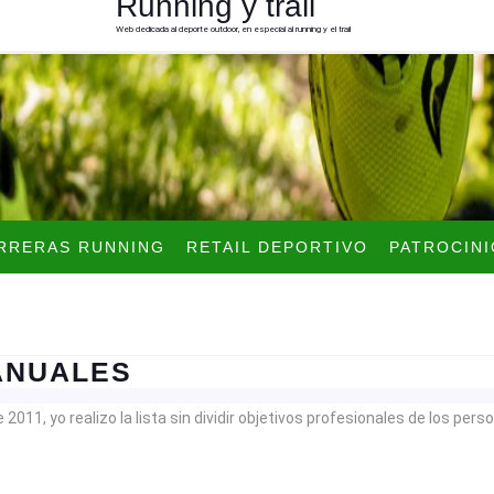
Running y trail
Web dedicada al deporte outdoor, en especial al running y el trail
RRERAS RUNNING
RETAIL DEPORTIVO
PATROCINI
RESUMEN
ANUALES
DE
2011, yo realizo la lista sin dividir objetivos profesionales de los per
LOS
OBJETIVOS