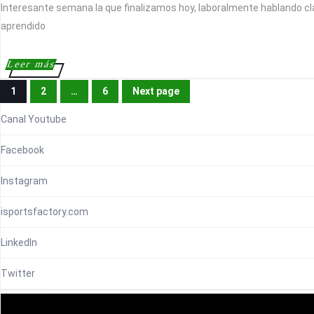
octubre,
Interesante semana la que finalizamos hoy, laboralmente hablando cla
2011
aprendido
Leer
Leer más
más
NAVEGACIÓN
DE
1
2
…
6
Next page
ENTRADAS
Page
Page
Page
Canal Youtube
Facebook
Instagram
isportsfactory.com
LinkedIn
Twitter