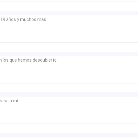
L
si 19 años y muchos más
N
 en los que hemos descubierto
GAMO,
S
ÁSTICOS
cosa a mí
A