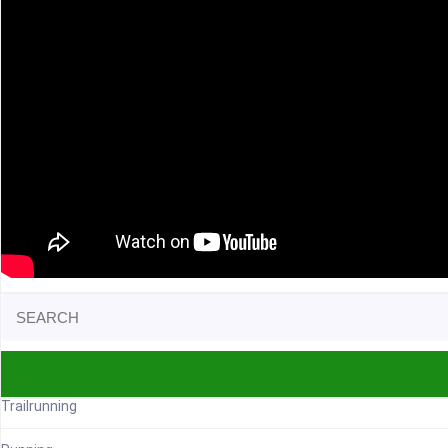
Search
for:
Trailrunning