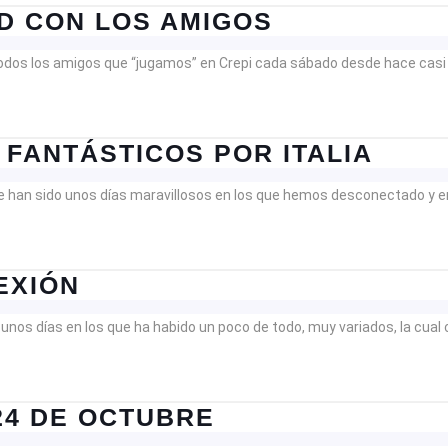
ANUALES
TRADICIONA
D CON LOS AMIGOS
CENA
s todos los amigos que “jugamos” en Crepi cada sábado desde hace ca
DE
NAVIDAD
CON
MILÁ
 FANTÁSTICOS POR ITALIA
LOS
Y
AMIGOS
 que han sido unos días maravillosos en los que hemos desconectado y
BÉR
UNO
DÍAS
DÍAS
EXIÓN
FANT
DE
POR
os días en los que ha habido un poco de todo, muy variados, la cual 
DESCANSO
ITALI
Y
DESCONEXIÓN
RESUMEN
24 DE OCTUBRE
DE