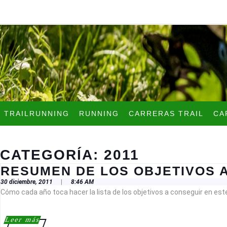
Skip
to
content
Skip
to
content
TRAILRUNNING
RUNNING
CARRERAS TRAIL
CA
CATEGORÍA:
2011
RESUMEN DE LOS OBJETIVOS 
30
30 diciembre, 2011
|
8:46 AM
diciembre,
Cómo cada año toca hacer la lista de los objetivos a conseguir en este 
2011
Leer
Leer más