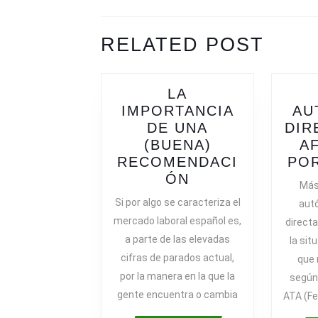
DE
ENTRADAS
Previous
Next
RELATED POST
post:
post:
LA
IMPORTANCIA
AU
DE UNA
DIR
(BUENA)
A
RECOMENDACI
POR
LA
ÓN
Más
IMPORTANCIA
Si por algo se caracteriza el
aut
DE
mercado laboral español es,
direct
UNA
a parte de las elevadas
la sit
(BUENA)
cifras de parados actual,
que
RECOMENDACI
por la manera en la que la
según
gente encuentra o cambia
ATA (Fe