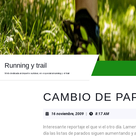
Skip
to
content
Skip
to
content
Running y trail
Web dedicada al deporte outdoor, en especial al running y el trail
CAMBIO DE PA
16
16 noviembre, 2009
|
8:17 AM
noviembre,
2009
Interesante reportaje el que vi el otro día. Lam
día las listas de parados siguen aumentando 