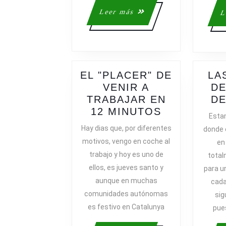
Leer
Leer más
L
más
EL "PLACER" DE
LA
VENIR A
DE
TRABAJAR EN
DE
EL
12 MINUTOS
Esta
"PLACER"
Hay dias que, por diferentes
donde 
DE
motivos, vengo en coche al
en
VENIR
trabajo y hoy es uno de
total
A
ellos, es jueves santo y
para u
TRABAJAR
aunque en muchas
cada
EN
comunidades autónomas
12
sig
MINUTOS
es festivo en Catalunya
pues