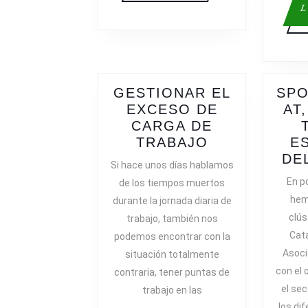
L
GESTIONAR EL
SPO
EXCESO DE
AT
CARGA DE
GESTIONAR
TRABAJO
E
EL
DE
Si hace unos días hablamos
EXCESO
En p
de los tiempos muertos
DE
hem
durante la jornada diaria de
CARGA
clús
trabajo, también nos
DE
Cat
podemos encontrar con la
TRABAJO
Asoci
situación totalmente
con el 
contraria, tener puntas de
el sec
trabajo en las
los di