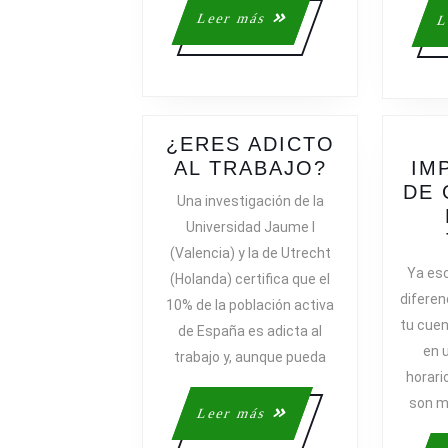
Leer
Leer más
L
más
¿ERES ADICTO
¿ERES
AL TRABAJO?
IM
ADICTO
DE 
Una investigación de la
AL
Universidad Jaume I
TRABAJO?
(Valencia) y la de Utrecht
Ya esc
(Holanda) certifica que el
diferen
10% de la población activa
tu cuen
de España es adicta al
en 
trabajo y, aunque pueda
horario
son m
Leer
Leer más
más