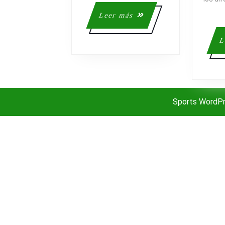
Leer
Leer más
más
L
Sports WordP