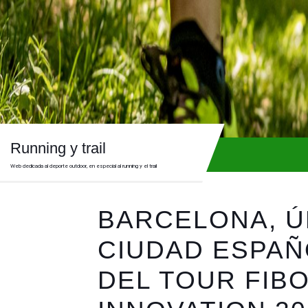
Skip
to
content
Skip
to
content
Running y trail
Web dedicada al deporte outdoor, en especial al running y el trail
BARCELONA, Ú
CIUDAD ESPAÑ
DEL TOUR FIB