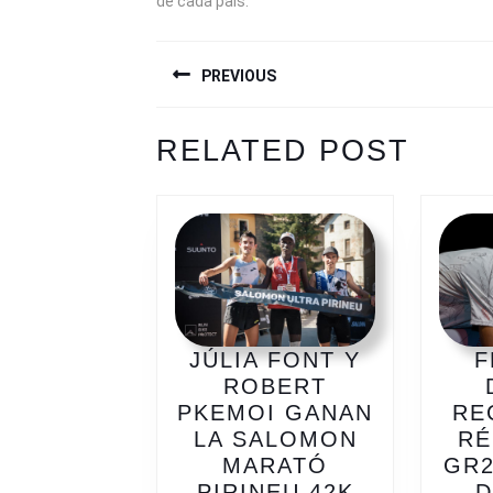
de cada país.
NAVEGACIÓN
PREVIOUS
DE
ENTRADAS
Previous
Next
RELATED POST
post:
post:
JÚLIA FONT Y
F
ROBERT
PKEMOI GANAN
RE
LA SALOMON
RÉ
MARATÓ
GR2
JÚLIA
PIRINEU 42K
D