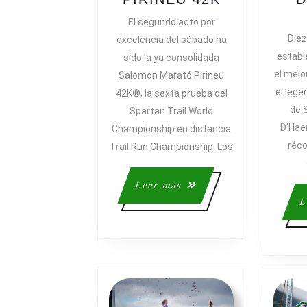
FONT
El segundo acto por
Y
Diez
excelencia del sábado ha
ROBERT
establ
sido la ya consolidada
PKEMOI
el mejo
Salomon Marató Pirineu
GANAN
el lege
42K®, la sexta prueba del
LA
de 
Spartan Trail World
SALOMON
D’Hae
MARATÓ
Championship en distancia
PIRINEU
réco
Trail Run Championship. Los
42K
Leer
Leer más
más
L