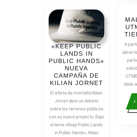
MA
UT
TI
A part
«KEEP PUBLIC
abren l
LANDS IN
PUBLIC HANDS»
parti
NUEVA
edici
CAMPAÑA DE
UTMB 
«KEEP
KILIAN JORNET
dado a
PUBLIC
El atleta de montaña Kilian
LANDS
Jornet abre un debate
L
IN
sobre los terrenos públicos
PUBLIC
con su nuevo proyecto. Bajo
HANDS»
el lema «Keep Public Lands
NUEVA
in Public Hands», Kilian
CAMPAÑA