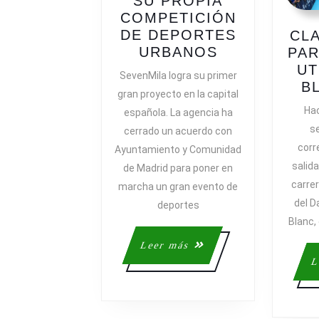
SU PROPIA
COMPETICIÓN
DE DEPORTES
CL
MADRID
URBANOS
PAR
SE
UT
SevenMila logra su primer
ALÍA
B
gran proyecto en la capital
CON
Ha
española. La agencia ha
SEVENMILA
s
cerrado un acuerdo con
PARA
corr
Ayuntamiento y Comunidad
LANZAR
salid
de Madrid para poner en
SU
carrer
PROPIA
marcha un gran evento de
COMPETICI
del 
deportes
DE
Blanc, 
DEPORTES
Leer
Leer más
URBANOS
más
L