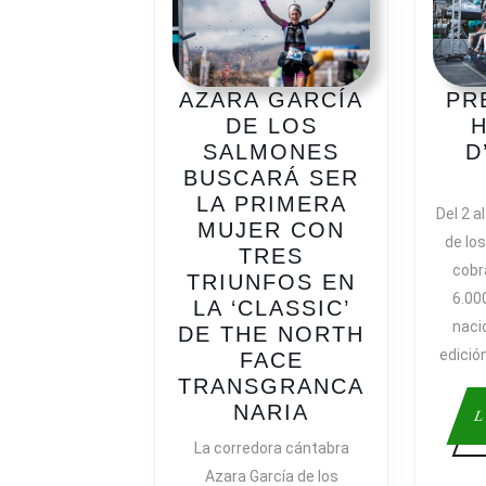
AZARA GARCÍA
PR
DE LOS
H
SALMONES
D
BUSCARÁ SER
LA PRIMERA
Del 2 al
MUJER CON
de lo
TRES
cobra
TRIUNFOS EN
6.00
LA ‘CLASSIC’
naci
DE THE NORTH
edició
FACE
TRANSGRANCA
AZARA
NARIA
L
GARCÍA
La corredora cántabra
DE
Azara García de los