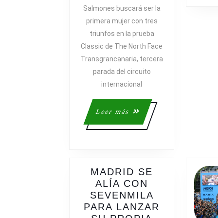
LOS
Salmones buscará ser la
SALMONES
primera mujer con tres
BUSCARÁ
triunfos en la prueba
SER
Classic de The North Face
LA
PRIMERA
Transgrancanaria, tercera
MUJER
parada del circuito
CON
internacional
TRES
TRIUNFOS
Leer
Leer más
EN
más
LA
‘CLASSIC’
DE
THE
MADRID SE
NORTH
ALÍA CON
FACE
SEVENMILA
TRANSGRANC
PARA LANZAR