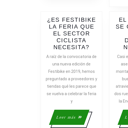
¿ES FESTIBIKE
EL
LA FERIA QUE
SE 
EL SECTOR
CICLISTA
¿ES
NECESITA?
N
FESTIBIKE
A raíz de la convocatoria de
Casi 
LA
una nueva edición de
ase
FERIA
Festibike en 2019, hemos
montar 
QUE
preguntado a proveedores y
bu
EL
tiendas qué les parece que
atravi
SECTOR
se vuelva a celebrar la feria
dos rue
CICLISTA
NECESITA?
y
la E
Leer
Leer más
L
más