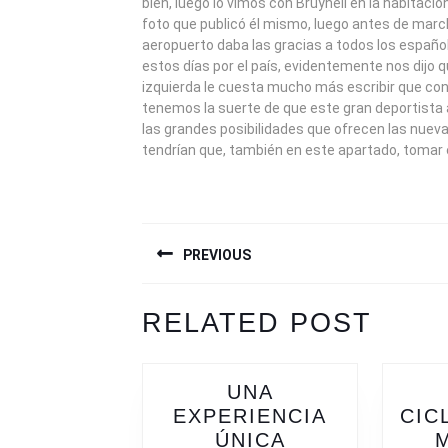
bien, luego lo vimos con Bruynell en la habitació
foto que publicó él mismo, luego antes de marc
aeropuerto daba las gracias a todos los españo
estos días por el país, evidentemente nos dijo 
izquierda le cuesta mucho más escribir que co
tenemos la suerte de que este gran deportista
las grandes posibilidades que ofrecen las nueva
tendrían que, también en este apartado, tomar
NAVEGACIÓN
PREVIOUS
DE
ENTRADAS
Previous
Next
RELATED POST
post:
post:
UNA
EXPERIENCIA
CIC
UNA
ÚNICA