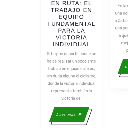
EN RUTA: EL
Esta 
TRABAJO EN
una edi
EQUIPO
a Catal
FUNDAMENTAL
una par
PARA LA
la qu
VICTORIA
mej
GRANDES
INDIVIDUAL
LECCIONES
Si hay un deporte donde se
DEL
ha de realizar un excelente
CICLISMO
L
trabajo en equipo este es,
EN
sin duda alguna el ciclismo,
RUTA:
donde la victoria individual
EL
representa también la
TRABAJO
EN
victoria del
EQUIPO
FUNDAMEN
Leer
Leer más
PARA
más
LA