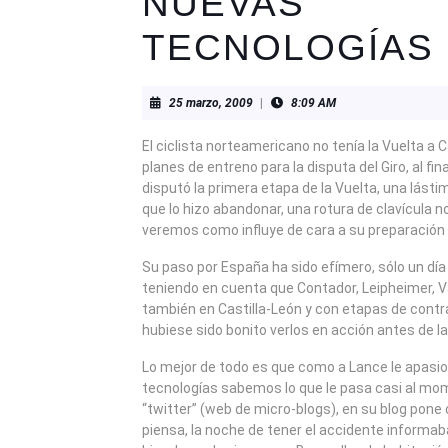
NUEVAS
TECNOLOGÍAS
25
25 marzo, 2009
|
8:09 AM
marzo,
2009
El ciclista norteamericano no tenía la Vuelta a 
planes de entreno para la disputa del Giro, al fin
disputó la primera etapa de la Vuelta, una lástim
que lo hizo abandonar, una rotura de clavícula 
veremos como influye de cara a su preparación p
Su paso por España ha sido efímero, sólo un día
teniendo en cuenta que Contador, Leipheimer, V
también en Castilla-León y con etapas de contr
hubiese sido bonito verlos en acción antes de l
Lo mejor de todo es que como a Lance le apasi
tecnologías sabemos lo que le pasa casi al mo
“twitter” (web de micro-blogs), en su blog pon
piensa, la noche de tener el accidente informa