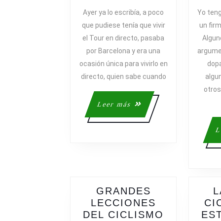
EXPERIENCIA
Ayer ya lo escribía, a poco
Yo teng
ÚNICA
que pudiese tenía que vivir
un fir
el Tour en directo, pasaba
Algun
por Barcelona y era una
argume
ocasión única para vivirlo en
dopa
directo, quien sabe cuando
algun
otros
Leer
Leer más
más
L
GRANDES
L
LECCIONES
CI
DEL CICLISMO
ES