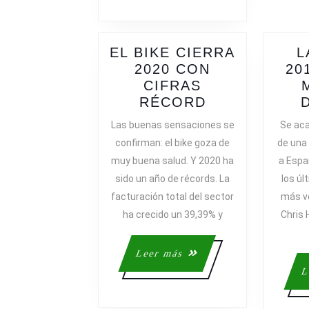
VICTORIA
INDIVIDUAL
EL BIKE CIERRA
L
2020 CON
20
CIFRAS
EL
RÉCORD
BIKE
Las buenas sensaciones se
Se aca
CIERRA
confirman: el bike goza de
de una
2020
muy buena salud. Y 2020 ha
a Espa
CON
sido un año de récords. La
los úl
CIFRAS
facturación total del sector
más ve
RÉCORD
ha crecido un 39,39% y
Chris 
Leer
Leer más
más
L