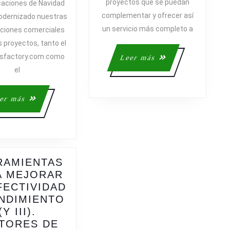
proyectos que se puedan
aciones de Navidad
complementar y ofrecer así
dernizado nuestras
un servicio más completo a
ciones comerciales
s proyectos, tanto el
tsfactory.com como
Leer
Leer más
más
el
Leer
er más
más
RAMIENTAS
A MEJORAR
FECTIVIDAD
NDIMIENTO
ENTO
(Y III).
TORES DE