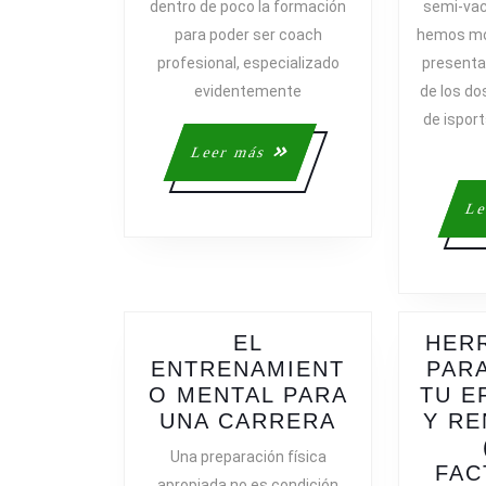
dentro de poco la formación
semi-vac
para poder ser coach
hemos mo
profesional, especializado
presenta
evidentemente
de los do
de ispor
Leer
Leer más
más
Le
EL
HER
ENTRENAMIENT
PAR
O MENTAL PARA
TU E
EL
UNA CARRERA
Y RE
ENTRENAMI
Una preparación física
MENTAL
FAC
apropiada no es condición