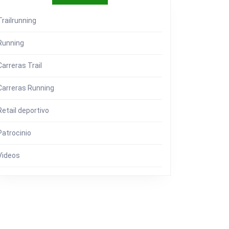
Trailrunning
Running
Carreras Trail
Carreras Running
Retail deportivo
Patrocinio
O
Videos
RACIÓN
PORTMANAGEMENT