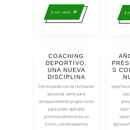
Leer
Leer más
Le
más
COACHING
AÑ
DEPORTIVO,
PRES
UNA NUEVA
S CO
COACHING
DISCIPLINA
N
DEPORTIVO,
Continuando con la formación
Isportsco
UNA
personal, tanto para
.cas
NUEVA
enriquecimiento propio como
pres
DISCIPLINA
para poder aplicarlo
ispor
profesionalmente en un
ispor
futuro, comenzaremos
Aprovech