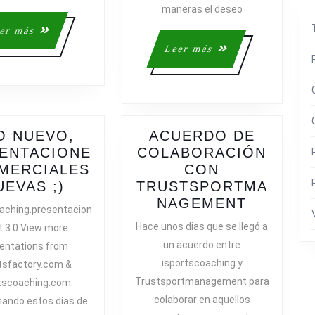
maneras el deseo
Leer
er más
más
Leer
Leer más
más
O NUEVO,
ACUERDO DE
ENTACIONE
COLABORACIÓN
MERCIALES
CON
AÑO
UEVAS ;)
TRUSTSPORTMA
NUEVO,
ACUERD
NAGEMENT
aching.presentacion
PRESENTACIONES
DE
Hace unos dias que se llegó a
t.3.0 View more
COMERCIALES
COLABO
un acuerdo entre
entations from
NUEVAS
CON
isportscoaching y
tsfactory.com &
;)
TRUSTS
Trustsportmanagement para
tscoaching.com.
colaborar en aquellos
ando estos días de