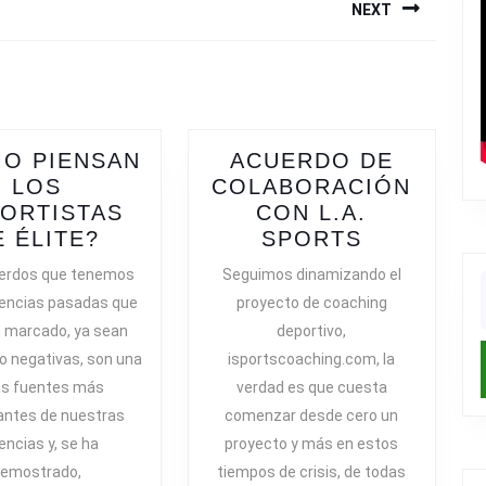
NEXT
Next
post:
O PIENSAN
ACUERDO DE
LOS
COLABORACIÓN
ORTISTAS
CON L.A.
¿CÓMO
ACUERDO
E ÉLITE?
SPORTS
PIENSAN
DE
uerdos que tenemos
Seguimos dinamizando el
LOS
COLABOR
iencias pasadas que
proyecto de coaching
f
DEPORTISTAS
CON
 marcado, ya sean
deportivo,
DE
L.A.
 o negativas, son una
isportscoaching.com, la
ÉLITE?
SPORTS
as fuentes más
verdad es que cuesta
antes de nuestras
comenzar desde cero un
encias y, se ha
proyecto y más en estos
demostrado,
tiempos de crisis, de todas