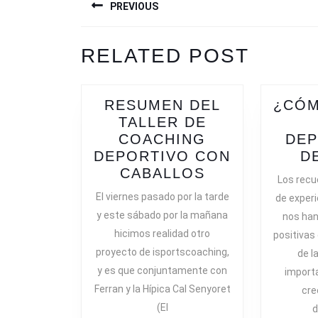
PREVIOUS
DE
ENTRADAS
Previous
RELATED POST
post:
RESUMEN DEL
¿CÓM
TALLER DE
COACHING
DEP
DEPORTIVO CON
D
RESUMEN
CABALLOS
Los rec
DEL
El viernes pasado por la tarde
de exper
TALLER
y este sábado por la mañana
nos han
DE
hicimos realidad otro
positivas
COACHING
proyecto de isportscoaching,
de l
DEPORTIVO
y es que conjuntamente con
import
CON
Ferran y la Hípica Cal Senyoret
CABALLOS
cre
(El