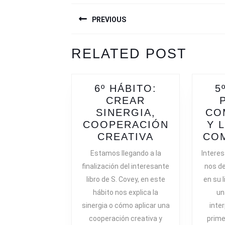
NAVEGACIÓN
PREVIOUS
DE
ENTRADAS
Previous
Next
RELATED POST
post:
post:
6º HÁBITO:
5
CREAR
SINERGIA,
CO
COOPERACIÓN
Y 
6º
CREATIVA
CO
HÁBITO:
Estamos llegando a la
Interes
CREAR
finalización del interesante
nos d
SINERGIA,
libro de S. Covey, en este
en su l
COOPERACI
hábito nos explica la
un
CREATIVA
sinergia o cómo aplicar una
inte
cooperación creativa y
prime