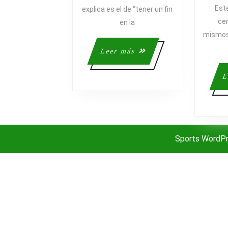
Este
explica es el de “tener un fin
ce
en la
mismos
Leer
Leer más
más
L
Sports WordP