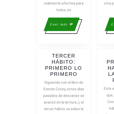
realmente efectiva para
otra p
todos, es
Leer
Leer más
L
más
TERCER
HÁBITO:
PR
PRIMERO LO
H
TERCER
PRIMERO
L
HÁBITO:
Siguiendo con el libro de
PRIMERO
Este e
Steven Covey, estos días
LO
que,
pasados de descanso se
PRIMERO
Cove
avanzó en la lectura ;), el
háb
tercer hábito va sobre la