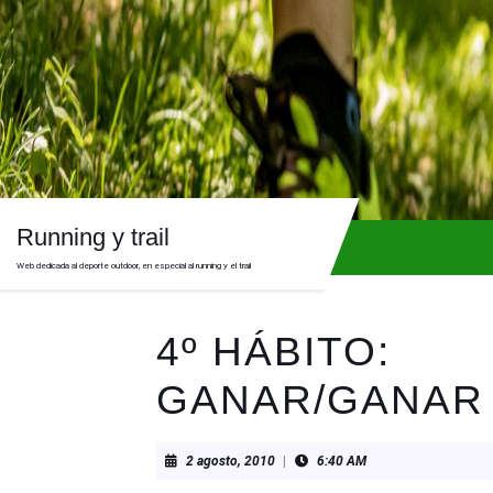
Skip
to
content
Skip
to
content
Running y trail
Web dedicada al deporte outdoor, en especial al running y el trail
4º HÁBITO:
GANAR/GANAR
2
2 agosto, 2010
|
6:40 AM
agosto,