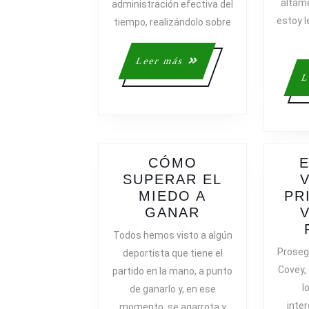
altame
administración efectiva del
estoy 
tiempo, realizándolo sobre
Leer
Leer más
más
L
CÓMO
E
SUPERAR EL
MIEDO A
PR
CÓMO
GANAR
SUPERAR
Todos hemos visto a algún
EL
Prosegu
deportista que tiene el
MIEDO
Covey,
partido en la mano, a punto
A
l
de ganarlo y, en ese
GANAR
inter
momento, se agarrota y