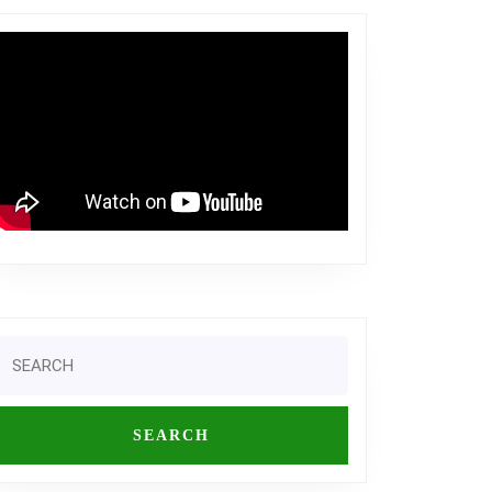
Search
or: