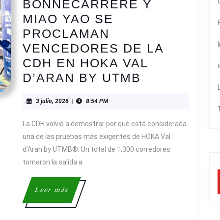
BONNECARRERE Y
MIAO YAO SE
PROCLAMAN
VENCEDORES DE LA
CDH EN HOKA VAL
GAUTIER
D’ARAN BY UTMB
BONNECAR
3
3 julio, 2026
|
8:54 PM
Y
julio,
MIAO
2026
La CDH volvió a demostrar por qué está considerada
YAO
una de las pruebas más exigentes de HOKA Val
SE
d’Aran by UTMB®. Un total de 1.300 corredores
tomaron la salida a
PROCLAMA
VENCEDOR
Leer
Leer más
DE
más
LA