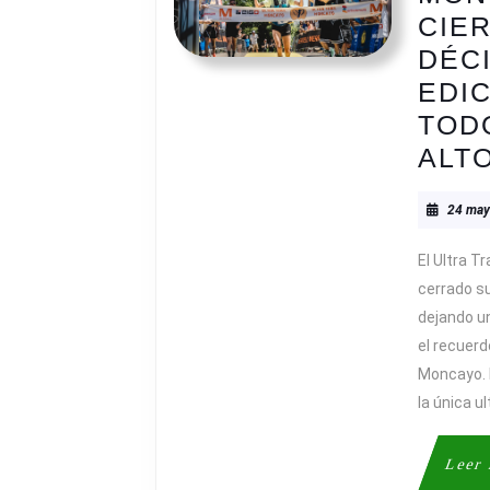
CIE
DÉC
EDI
TOD
ALT
24 may
El Ultra T
cerrado s
dejando u
el recuer
Moncayo. D
la única ul
Leer