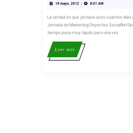
18
18 mayo, 2012
|
8:01 AM
DESPUÉ
mayo,
DE
2012
La verdad es que ya hace unos cuantos días qu
LA
Jornada de Marketing Deportivo SocialNetSpo
JORNAD
tiempo pasa muy rápido pero una vez
Leer
Leer más
más