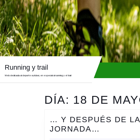
Skip
to
content
Skip
to
content
Running y trail
Web dedicada al deporte outdoor, en especial al running y el trail
DÍA:
18 DE MAY
… Y DESPUÉS DE L
…
JORNADA…
Y