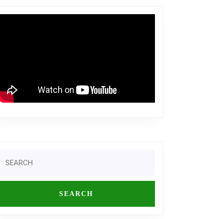
Search
or: