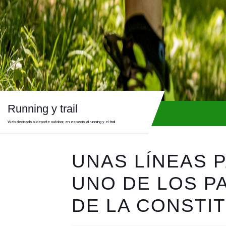
Skip
to
content
Skip
to
content
Running y trail
Web dedicada al deporte outdoor, en especial al running y el trail
UNAS LÍNEAS 
UNO DE LOS P
DE LA CONSTI